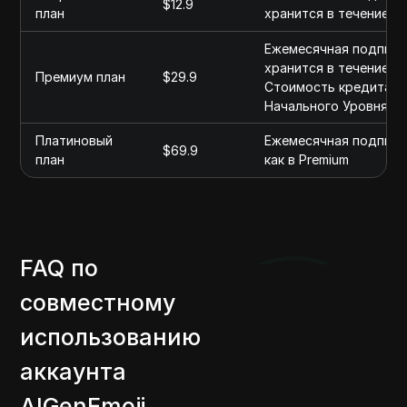
$12.9
план
хранится в течение 2
Ежемесячная подписка
хранится в течение 2
Премиум план
$29.9
Стоимость кредита н
Начального Уровня
Платиновый
Ежемесячная подписка
$69.9
план
как в Premium
FAQ по
совместному
использованию
аккаунта
AIGenEmoji