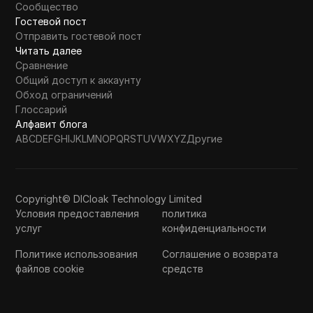
Сообщество
Гостевой пост
Отправить гостевой пост
Читать далее
Сравнение
Общий доступ к аккаунту
Обход ограничений
Глоссарий
Алфавит блога
A
B
C
D
E
F
G
H
I
J
K
L
M
N
O
P
Q
R
S
T
U
V
W
X
Y
Z
Другие
Copyright© DICloak Technology Limited
Условия предоставления
политика
услуг
конфиденциальности
Политике использования
Соглашение о возврата
файлов cookie
средств