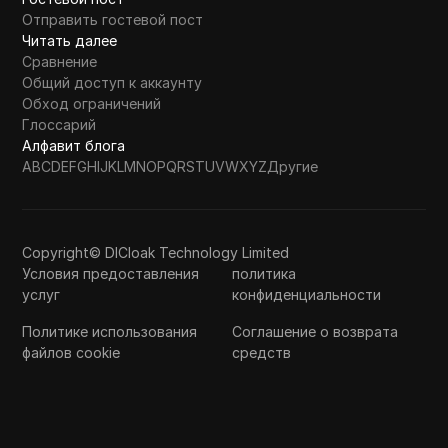
Отправить гостевой пост
Читать далее
Сравнение
Общий доступ к аккаунту
Обход ограничений
Глоссарий
Алфавит блога
A
B
C
D
E
F
G
H
I
J
K
L
M
N
O
P
Q
R
S
T
U
V
W
X
Y
Z
Другие
Copyright© DICloak Technology Limited
Условия предоставления
политика
услуг
конфиденциальности
Политике использования
Соглашение о возврата
файлов cookie
средств