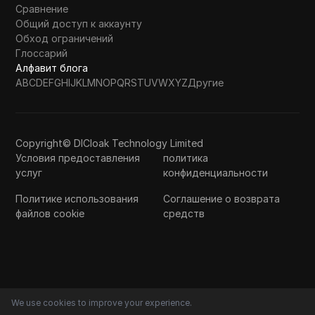
Сравнение
Общий доступ к аккаунту
Обход ограничений
Глоссарий
Алфавит блога
A
B
C
D
E
F
G
H
I
J
K
L
M
N
O
P
Q
R
S
T
U
V
W
X
Y
Z
Другие
Copyright© DICloak Technology Limited
Условия предоставления
политика
услуг
конфиденциальности
Политике использования
Соглашение о возврата
файлов cookie
средств
We use cookies to improve your experience.