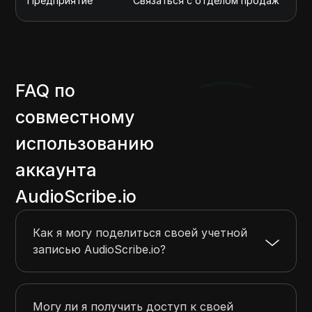
Предприятие
Связаться с отделом продаж
р
FAQ по
совместному
использованию
аккаунта
AudioScribe.io
Как я могу поделиться своей учетной
записью AudioScribe.io?
Могу ли я получить доступ к своей