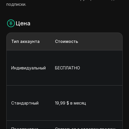
подписки.
Цена
Тип аккаунта
Стоимость
О
3
б
Индивидуальный
БЕСПЛАТНО
к
о
о
Н
т
Стандартный
19,99 $ в месяц
р
V
и
В