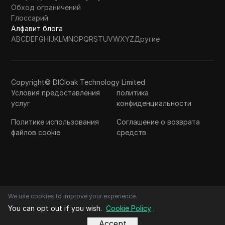
Обход ограничений
Глоссарий
Алфавит блога
A
B
C
D
E
F
G
H
I
J
K
L
M
N
O
P
Q
R
S
T
U
V
W
X
Y
Z
Другие
Copyright© DICloak Technology Limited
Условия предоставления
политика
услуг
конфиденциальности
Политике использования
Соглашение о возврата
файлов cookie
средств
We use cookies to improve your experience.
You can opt out if you wish.
Cookie Policy
.
Accept