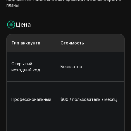
планы.
Цена
Тип аккаунта
Стоимость
О
Н
Открытый
Ap
Бесплатно
исходный код
л
хо
В
об
Профессиональный
$60 / пользователь / месяц
с
по
п
Вс
Az