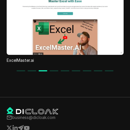
Outsoci
business@dicloak.com