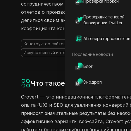
Проверка прокси
сотрудничеством и максимизируйте свой по
отчетов о производительности и индивидуал
Проверщик теневой
делиться своим аккаунтом Crovert сегодня и
блокировки Twitter
коэффициента конверсии!
AI генератор хэштегов
Конструктор сайтов на основе ИИ
Генератор диз
Искусственный интеллект в маркетинге
Последние новости
Блог
Что такое Crovert?
Эйрдроп
Crovert — это инновационная платформа гене
опыта (UX) и SEO для увеличения конверсий
приносят значительные результаты без необ
эффективные варианты веб-сайта, Crovert у
работает без каких-либо требований к прог