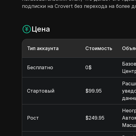
подписки на Crovert без перехода на более д
Цена
Тип аккаунта
Стоимость
Объя
Базов
Бесплатно
0$
Центр
Расш
Стартовый
$99.95
уведо
данн
Неог
Рост
$249.95
Автом
Масш