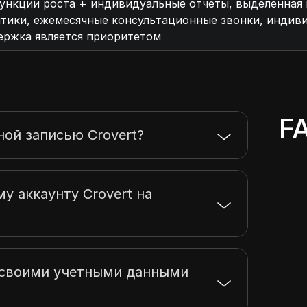
функции роста + индивидуальные отчеты, выделенная
тики, ежемесячные консультационные звонки, индив
ержка является приоритетом
F
ной записью Crovert?
у аккаунту Crovert на
ь своими учетными данными