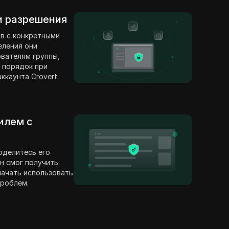
 и разрешения
в с конкретными
еления они
вателям группы,
 порядок при
ккаунта Crovert.
илем с
оделитесь его
н смог получить
 начать использовать
проблем.