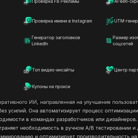
Проверка FB Рекламы
AI-веб-скр
тенциал конверсии с помощью продвинутых
ьных рекомендаций от Crovert. Начните
 улучшите свои усилия по оптимизации
Проверка имени в Instagram
UTM-генер
Генератор заголовков
Размер изо
LinkedIn
соцсетей
айна ИИ
Безкодовое и низкокодовое
Топ видео-инсайты
Центр пар
Купоны на прокси
ративного ИИ, направленная на улучшение пользовате
 без усилий. Она автоматизирует процесс оптимизаци
ходимости в командах разработчиков или дизайнеров.
страняет необходимость в ручном A/B тестировании и
раммированию и оптимизирует производительность на