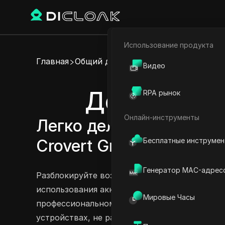
Использование продукта
Электронная коммерци
Главная
Общий доступ к аккаунту
Видео
Партнёрский маркетинг
Делитесь а
RPA рынок
Веб-паук
Онлайн-инструменты
Легко делитесь аккаунта
Бесплатные инструме
Crovert Growth и Crovert
Генератор MAC-адрес
Разблокируйте возможности Crovert с помо
использования аккаунта! Независимо от того
Мировые Часы
профессиональном плане, вы можете легко д
устройствах, не раскрывая свои учетные да