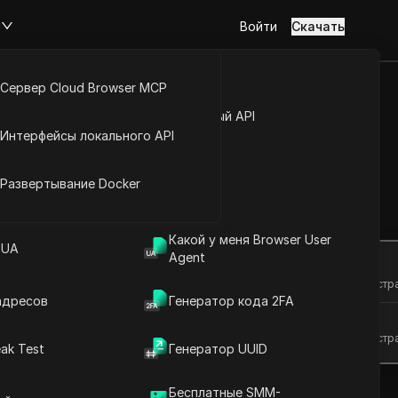
м
Войти
Скачать
Сервер Cloud Browser MCP
туп к аккаунту
Открытый API
Интерфейсы локального API
с лёгкостью
йс расширений
Развертывание Docker
Задать вопросы
Какой у меня Browser User
 UA
Agent
Открыть в ChatGPT
Задайте вопросы об этой стр
адресов
Генератор кода 2FA
Открыть в Claude
Задайте вопросы об этой стр
ak Test
Генератор UUID
Бесплатные SMM-