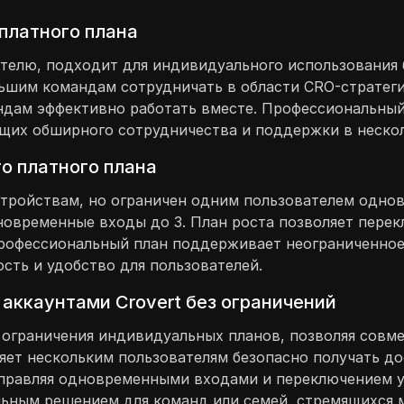
платного плана
телю, подходит для индивидуального использования 
льшим командам сотрудничать в области CRO-стратеги
ндам эффективно работать вместе. Профессиональный 
щих обширного сотрудничества и поддержки в нескол
о платного плана
стройствам, но ограничен одним пользователем одно
дновременные входы до 3. План роста позволяет пере
 Профессиональный план поддерживает неограниченно
сть и удобство для пользователей.
 аккаунтами Crovert без ограничений
 ограничения индивидуальных планов, позволяя совме
яет нескольким пользователям безопасно получать до
Управляя одновременными входами и переключением у
альным решением для команд или семей, стремящихся