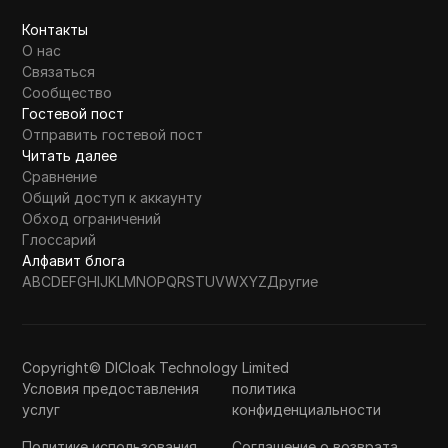
Контакты
О нас
Связаться
Сообщество
Гостевой пост
Отправить гостевой пост
Читать далее
Сравнение
Общий доступ к аккаунту
Обход ограничений
Глоссарий
Алфавит блога
A
B
C
D
E
F
G
H
I
J
K
L
M
N
O
P
Q
R
S
T
U
V
W
X
Y
Z
Другие
Copyright© DICloak Technology Limited
Условия предоставления
политика
услуг
конфиденциальности
Политике использования
Соглашение о возврата