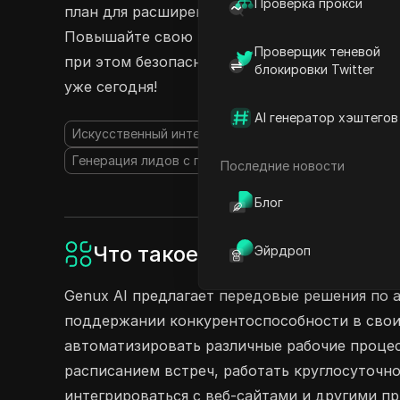
Проверка прокси
план для расширенных возможностей, делить
Повышайте свою продуктивность и легко вз
Проверщик теневой
при этом безопасность вашей информации. Н
блокировки Twitter
уже сегодня!
AI генератор хэштегов
Искусственный интеллект
AI Чат-бот
Искусстве
Генерация лидов с помощью ИИ
Последние новости
Блог
Что такое Genux AI?
Эйрдроп
Genux AI предлагает передовые решения по 
поддержании конкурентоспособности в свои
автоматизировать различные рабочие процес
расписанием встреч, работать круглосуточн
интегрироваться с веб-сайтами и другими п