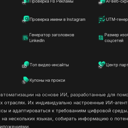
Проверка FB Рекламы
AI-веб-скр
ся доступом стало проще простого.
аимодействуйте с вашей командой, сохраняя
ачните делиться своими аккаунтами Genux AI
Проверка имени в Instagram
UTM-генер
Генератор заголовков
Размер изо
LinkedIn
соцсетей
нный интеллект в обслуживании клиентов
Топ видео-инсайты
Центр пар
Купоны на прокси
автоматизации на основе ИИ, разработанные для пом
х отраслях. Их индивидуально настроенные ИИ-агент
сы и адаптироваться к требованиям цифровой среды.
о на нескольких языках, собирать информацию о поте
риложениями.