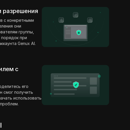
 и разрешения
в с конкретными
еления они
вателям группы,
 порядок при
ккаунта Genux AI.
илем с
оделитесь его
н смог получить
 начать использовать
 проблем.
I