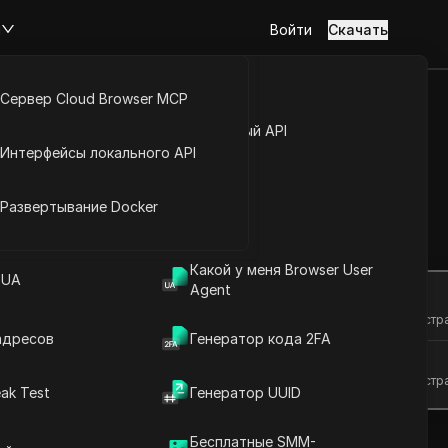
м
Войти
Скачать
Сервер Cloud Browser MCP
туп к аккаунту
Открытый API
Интерфейсы локального API
 с лёгкостью
йс расширений
Развертывание Docker
Задать вопросы
Какой у меня Browser User
 UA
Agent
Открыть в ChatGPT
Задайте вопросы об этой стр
адресов
Генератор кода 2FA
Открыть в Claude
Задайте вопросы об этой стр
ak Test
Генератор UUID
Бесплатные SMM-