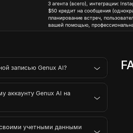
3 агента (всего), интеграции: Ins
$50 кредит на сообщения (однокра
планирование встреч, пользовател
вашей помощью, профессиональн
F
ной записью Genux AI?
му аккаунту Genux AI на
ь своими учетными данными