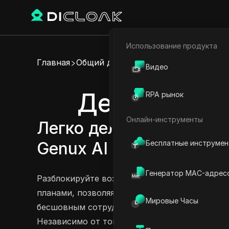
Использование продукта
Электронная коммерци
Главная
Общий доступ к аккаунту
Видео
Партнёрский маркетинг
Делитесь ак
RPA рынок
Веб-паук
Онлайн-инструменты
Легко делитесь аккаунт
Бесплатные инструме
Genux AI Pro и Genux A
Генератор MAC-адрес
Разблокируйте возможности Genux AI с его 
планами, позволяя делиться своими аккаунт
Мировые Часы
бесшовным сотрудничеством без риска раскр
Независимо от того, выберете ли вы базовы