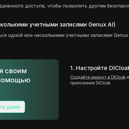
даленного доступа, чтобы позволить другим безопасн
сколькими учетными записями Genux AI)
ься одной или несколькими учетными записями Genux 
1. Настройте DICloa
ся своим
Создайте аккаунт в DICloak
и
 помощью
приложение DICloak.
ть далее