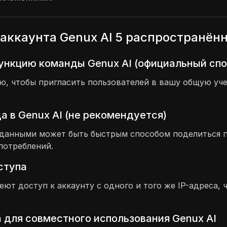
аккаунта Genux AI 5 распространён
ункцию команды Genux AI (официальный спо
 чтобы пригласить пользователей в вашу общую учет
 в Genux AI (не рекомендуется)
и данными может быть быстрым способом поделиться 
потреблений.
оступа
меют доступ к аккаунту с одного и того же IP-адреса
 для совместного использования Genux AI