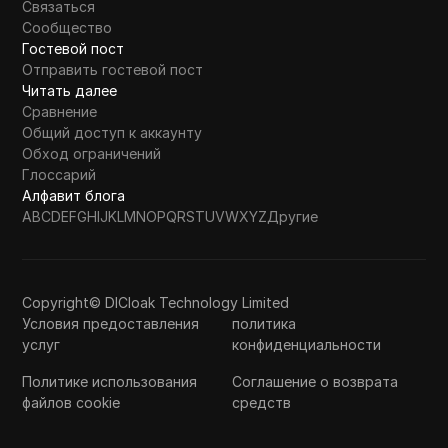
Связаться
Сообщество
Гостевой пост
Отправить гостевой пост
Читать далее
Сравнение
Общий доступ к аккаунту
Обход ограничений
Глоссарий
Алфавит блога
A
B
C
D
E
F
G
H
I
J
K
L
M
N
O
P
Q
R
S
T
U
V
W
X
Y
Z
Другие
Copyright© DICloak Technology Limited
Условия предоставления
политика
услуг
конфиденциальности
Политике использования
Соглашение о возврата
файлов cookie
средств