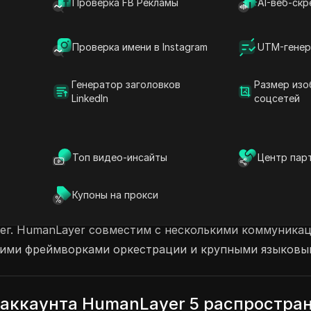
Проверка FB Рекламы
AI-веб-скр
ри этом безопасность ваших данных. Ощутите
ности с HumanLayer уже сегодня!
Проверка имени в Instagram
UTM-генер
для разработчиков ИИ
Генератор заголовков
Размер изо
льшие языковые модели (LLMs)
LinkedIn
соцсетей
Топ видео-инсайты
Центр пар
 разработанные для того, чтобы помочь ИИ-агентам 
Купоны на прокси
кциональность человека в процессе работы с ИИ-аген
ег. HumanLayer совместим с несколькими коммуникац
ущими фреймворками оркестрации и крупными языковы
 аккаунта HumanLayer 5 распростра