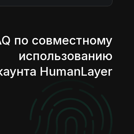
AQ по совместному
использованию
каунта HumanLayer