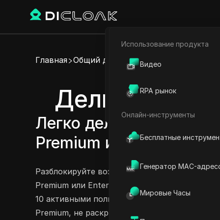
Использование продукта
Электронная коммерци
Главная
Общий доступ к аккаунту
Видео
Партнёрский маркетинг
Делитесь акк
RPA рынок
Веб-паук
Онлайн-инструменты
Легко делитесь аккаун
Бесплатные инструме
Premium и HumanLayer E
Генератор MAC-адрес
Разблокируйте возможности HumanLayer, без 
Premium или Enterprise на разных устройств
Мировые Часы
10 активными пользователями на плане Start
Premium, не раскрывая при этом свои учетн