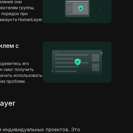
еления они
вателям группы,
 порядок при
ккаунта HumanLayer.
илем с
оделитесь его
н смог получить
 начать использовать
ез проблем.
ayer
и индивидуальных проектов. Это