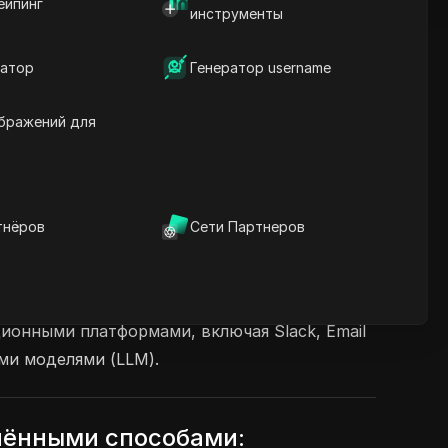
ейпинг
инструменты
атор
Генератор username
бражений для
тнёров
Сети Партнеров
обращаться к людям за помощью, отзывами и
тами, позволяя разработчикам создавать
ионными платформами, включая Slack, Email
ми моделями (LLM).
нёнными способами: