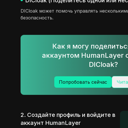
DICloak (Поделитесь одной или не
DICloak может помочь управлять нескольким
безопасность.
Как я могу поделить
аккаунтом HumanLayer 
DICloak?
Попробовать сейчас
Чита
2. Создайте профиль и войдите в
аккаунт HumanLayer