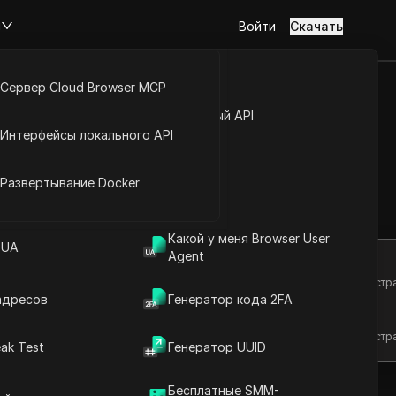
м
Войти
Скачать
Сервер Cloud Browser MCP
туп к аккаунту
Открытый API
Интерфейсы локального API
r с лёгкостью
йс расширений
Развертывание Docker
Задать вопросы
Какой у меня Browser User
 UA
Agent
Открыть в ChatGPT
Задайте вопросы об этой стр
адресов
Генератор кода 2FA
Открыть в Claude
Задайте вопросы об этой стр
ak Test
Генератор UUID
Бесплатные SMM-