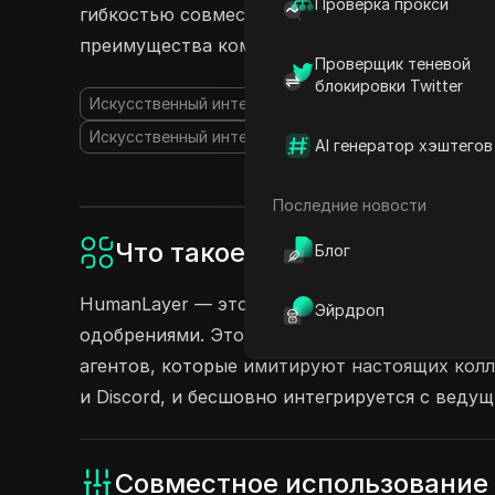
Проверка прокси
гибкостью совместного доступа, сохраняя п
преимущества командной работы и эффектив
Проверщик теневой
блокировки Twitter
Искусственный интеллект
ИИ API
Инструменты 
Искусственный интеллект в рабочем процессе
Бо
AI генератор хэштегов
Последние новости
Что такое HumanLayer?
Блог
HumanLayer — это универсальный API и SDK,
Эйрдроп
одобрениями. Этот инструмент улучшает фун
агентов, которые имитируют настоящих колл
и Discord, и бесшовно интегрируется с вед
Совместное использование