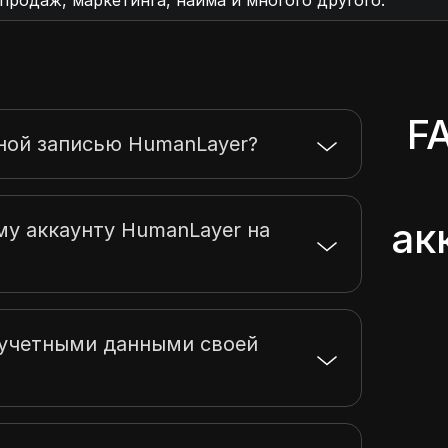
 продаж, маркетинга, найма и многого другого.
F
тной записью HumanLayer?
ак
му аккаунту HumanLayer на
 учетными данными своей