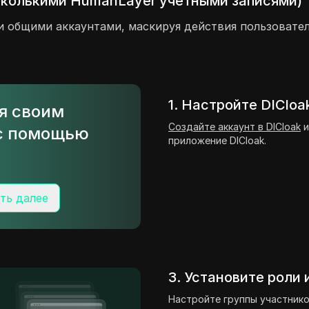
сколькими HumanLayer учетными записями)
и общими аккаунтами, маскируя действия пользовате
1. Настройте DICloa
ся своим
Создайте аккаунт в DICloak
и
с помощью
приложение DICloak.
ть далее
3. Установите роли
Настройте группы участнико