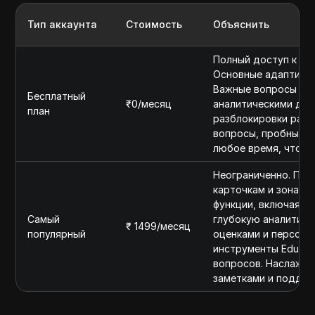
Тип аккаунта
Стоимость
Объяснить
Полный доступ к за
Основные адаптивны
Важные вопросы и Р
Бесплатный
₹0/месяц
аналитическими дан
план
разблокировки расш
вопросы, пробные т
любое время, чтобы
Неограниченно. Пол
карточкам и зонам 
функции, включая п
Самый
глубокую аналитику
₹ 1499/месяц
популярный
оценками и персона
инструменты EduMet
вопросов. Наслажд
заметками и поддер