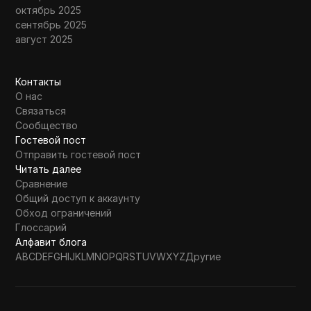
октябрь 2025
сентябрь 2025
август 2025
Контакты
О нас
Связаться
Сообщество
Гостевой пост
Отправить гостевой пост
Читать далее
Сравнение
Общий доступ к аккаунту
Обход ограничений
Глоссарий
Алфавит блога
A
B
C
D
E
F
G
H
I
J
K
L
M
N
O
P
Q
R
S
T
U
V
W
X
Y
Z
Другие