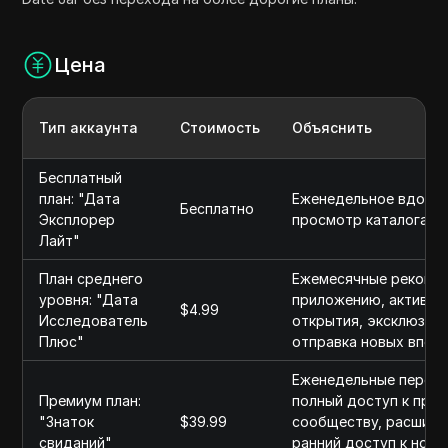
Цена
Тип аккаунта
Стоимость
Объяснить
Бесплатный
план: "Дата
Еженедельное вдохно
Бесплатно
Эксплорер
просмотр каталога, 
Лайт"
План среднего
Ежемесячные рекомен
уровня: "Дата
приложению, активно
$4.99
Исследователь
открытия, эксклюзивн
Плюс"
отправка новых впеча
Еженедельные персон
Премиум план:
полный доступ к при
"Знаток
$39.99
сообществу, расшире
свиданий"
ранний доступ к новы