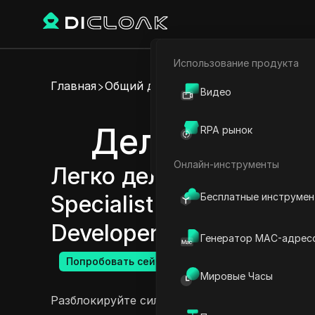
Использование продукта
Электронная коммерци
Главная
Общий доступ к аккаунту
Видео
Партнёрский маркетинг
Делитесь акк
RPA рынок
Веб-паук
Онлайн-инструменты
Легко делитесь аккаун
Бесплатные инструме
Specialist Consultant, O
Developer и OpenSilver 
Генератор MAC-адрес
Попробовать сейчас
Мировые Часы
Разблокируйте силу сотрудничества с функц