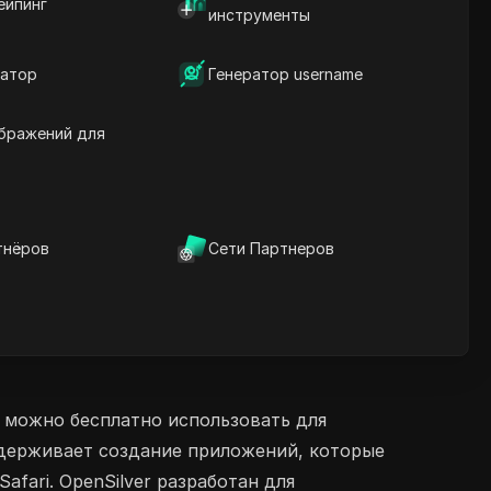
ейпинг
инструменты
атор
Генератор username
бражений для
тнёров
Сети Партнеров
 можно бесплатно использовать для
держивает создание приложений, которые
afari. OpenSilver разработан для