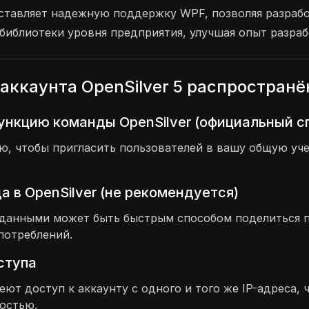
едоставляет надежную поддержку WPF, позволяя разрабо
 библиотеки уровня предприятия, улучшая опыт разра
аккаунта OpenSilver 5 распростран
ункцию команды OpenSilver (официальный с
 чтобы пригласить пользователей в вашу общую учет
 в OpenSilver (не рекомендуется)
и данными может быть быстрым способом поделиться 
потреблений.
оступа
меют доступ к аккаунту с одного и того же IP-адреса
остью.