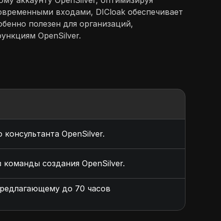
му аккаунту OpenSilver, оптимизируя
овременными входами, DICloak обеспечивает
бенно полезен для организаций,
ункциям OpenSilver.
консультанта OpenSilver.
 команды создания OpenSilver.
предлагающему до 70 часов