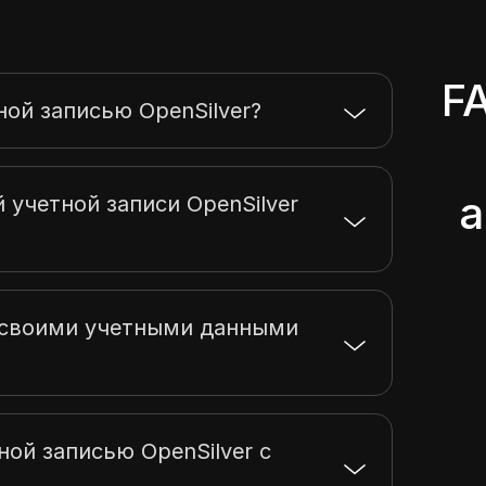
F
ной записью OpenSilver?
а
 учетной записи OpenSilver
ь своими учетными данными
ной записью OpenSilver с