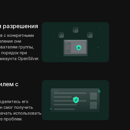
 и разрешения
в с конкретными
еления они
вателям группы,
 порядок при
каунта OpenSilver.
илем с
оделитесь его
н смог получить
 начать использовать
ез проблем.