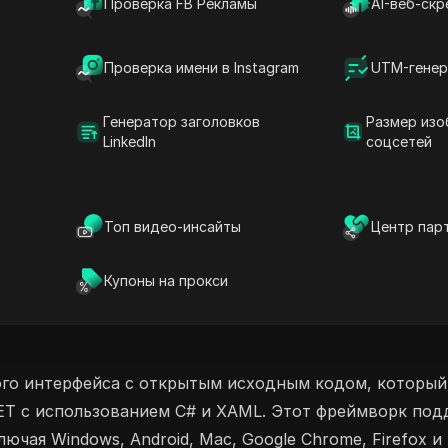
Проверка FB Рекламы
AI-веб-скр
и вы планы OpenSilver Specialist Consultant,
 Dedicated Developer Plus, вы можете легко
стройствах. Наслаждайтесь бесшовным
Проверка имени в Instagram
UTM-генер
ых данных или паролей. Повышайте свою
lver уже сегодня!
Генератор заголовков
Размер изо
LinkedIn
соцсетей
ский Ассистент
 сайтов на основе ИИ
Топ видео-инсайты
Центр пар
ванием ИИ
Безкодовое и низкокодовое
Купоны на прокси
ого интерфейса с открытым исходным кодом, который
ET с использованием C# и XAML. Этот фреймворк под
чая Windows, Android, Mac, Google Chrome, Firefox и S