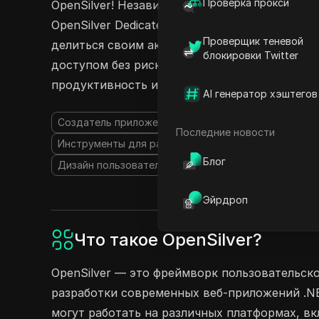
Проверка прокси
OpenSilver! Независимо от того, используете л
OpenSilver Dedicated Developer или OpenSilver
Проверщик теневой
делиться своим аккаунтом на нескольких у
блокировки Twitter
доступом без риска раскрытия ваших учетн
продуктивность и командную работу с OpenSi
AI генератор хэштегов
Создатель приложений на основе ИИ
AI Дизайнер
Последние новости
Инструменты для разработчиков ИИ
Конструктор
Блог
Дизайн пользовательского интерфейса с использо
Эйрдроп
Что такое OpenSilver?
OpenSilver — это фреймворк пользовательск
разработки современных веб-приложений .N
могут работать на различных платформах, вклю