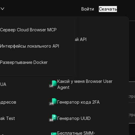
м
Войти
Скачать
Сервер Cloud Browser MCP
туп к аккаунту
Открытый API
Интерфейсы локального API
r с лёгкостью
йс расширений
Развертывание Docker
Задать вопросы
Какой у меня Browser User
 UA
Agent
Открыть в ChatGPT
Задайте вопросы об этой стр
адресов
Генератор кода 2FA
Открыть в Claude
Задайте вопросы об этой стр
ak Test
Генератор UUID
Бесплатные SMM-