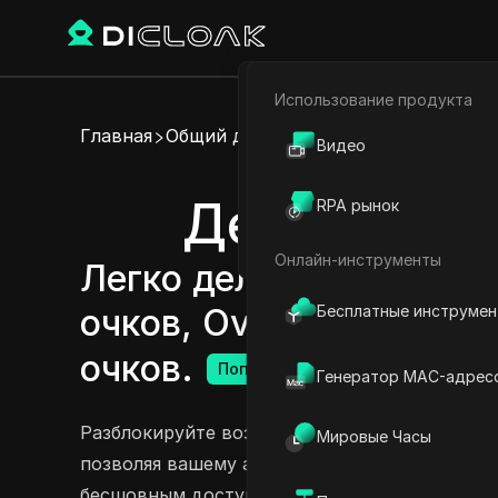
Использование продукта
Электронная коммерци
Главная
Общий доступ к аккаунту
Видео
Партнёрский маркетинг
Делитесь а
RPA рынок
Веб-паук
Онлайн-инструменты
Легко делитесь аккаун
Бесплатные инструме
очков, Oven AI 2600 оч
очков.
Попробовать сейчас
Генератор MAC-адрес
Разблокируйте возможности Oven AI с нашими
Мировые Часы
позволяя вашему аккаунту быть доступным н
бесшовным доступом к продвинутым функция