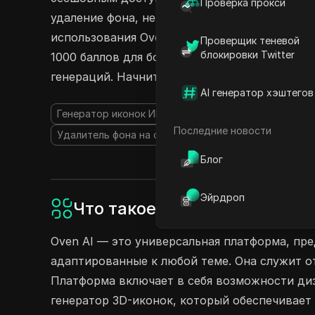
Проверка прокси
удаление фона, не раскрывая свои учетные 
использования Oven AI легко и безопасно, не
Проверщик теневой
блокировки Twitter
1000 баллов для более чем 20 генераций или 
генераций. Начните делиться своим аккаунто
AI генератор хэштегов
Генератор иконок ИИ
Генератор 3D моделей ИИ
Последние новости
Удалитель фона на основе ИИ
Блог
Эйрдроп
Что такое Oven AI?
Oven AI — это универсальная платформа, пре
адаптированные к любой теме. Она служит о
Платформа включает в себя возможности диз
генератор 3D-иконок, который обеспечивает