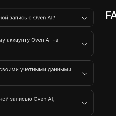
F
ной записью Oven AI?
му аккаунту Oven AI на
ь своими учетными данными
ной записью Oven AI,