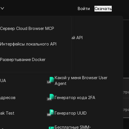
м
Войти
Скачать
Сервер Cloud Browser MCP
туп к аккаунту
Открытый API
Интерфейсы локального API
с лёгкостью
йс расширений
Развертывание Docker
Задать вопросы
Какой у меня Browser User
 UA
Agent
Открыть в ChatGPT
Задайте вопросы об этой стр
адресов
Генератор кода 2FA
Открыть в Claude
Задайте вопросы об этой стр
ak Test
Генератор UUID
Бесплатные SMM-