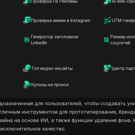
Проверка FB Рекламы
AI-веб-скр
данные или пароли. Делитесь своим опытом
зависимо от того, используете ли вы план на
Проверка имени в Instagram
UTM-генер
план на 12000 баллов для более чем 240
м Oven AI уже сегодня!
Генератор заголовков
Размер изо
LinkedIn
соцсетей
Генератор дизайна ИИ
Топ видео-инсайты
Центр пар
Купоны на прокси
дназначенная для пользователей, чтобы создавать ун
тличным инструментом для прототипирования, брендин
айна на основе ИИ, а также функции удаления фона. 
 исключительное качество.