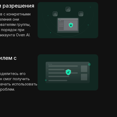
 и разрешения
в с конкретными
еления они
вателям группы,
 порядок при
ккаунта Oven AI.
илем с
оделитесь его
н смог получить
 начать использовать
проблем.