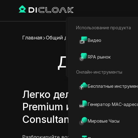
Использование продукта
Электронная коммерци
Главная
Общий доступ к аккаунту
Видео
Партнёрский маркетинг
Делитесь а
RPA рынок
Веб-паук
Онлайн-инструменты
Бесплатные инструме
Легко делитесь подпис
Premium и аккаунтами 
Генератор MAC-адрес
Consultants + Enterprise
Мировые Часы
Разблокируйте возможности приложения Persp