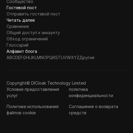
Сообщество
Гостевой пост
Отправить гостевой пост
Читать далее
Сравнение
Общий доступ к аккаунту
Обход ограничений
Глоссарий
Алфавит блога
A
B
C
D
E
F
G
H
I
J
K
L
M
N
O
P
Q
R
S
T
U
V
W
X
Y
Z
Другие
Copyright© DICloak Technology Limited
Условия предоставления
политика
услуг
конфиденциальности
Политике использования
Соглашение о возврата
файлов cookie
средств