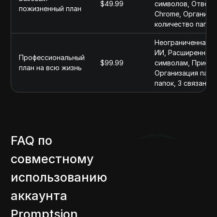
$49.99
символов, Ответы
пожизненный план
Chrome, Организа
количество папок
Неограниченная р
ИИ, Расширенное 
Профессиональный
$99.99
символам, Приори
план на всю жизнь
Организация папо
папок, 3 связанны
FAQ по
совместному
использованию
аккаунта
Promptsion