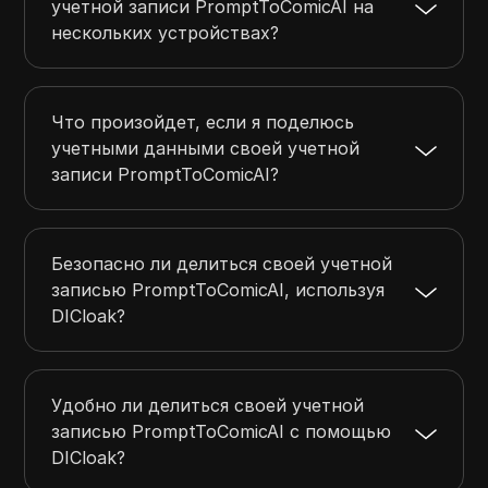
учетной записи PromptToComicAI на
нескольких устройствах?
Что произойдет, если я поделюсь
учетными данными своей учетной
записи PromptToComicAI?
Безопасно ли делиться своей учетной
записью PromptToComicAI, используя
DICloak?
Удобно ли делиться своей учетной
записью PromptToComicAI с помощью
DICloak?