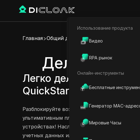
Использование продукта
Электронная коммерци
Главная
Общий доступ к аккаунту
Видео
Партнёрский маркетинг
Делитесь акк
RPA рынок
Веб-паук
Онлайн-инструменты
Легко делитесь аккаунт
Бесплатные инструме
QuickStart Pro и QuickSt
Генератор MAC-адрес
Разблокируйте возможности QuickStart с н
ультимативным планами, позволяя вашим ак
Мировые Часы
устройствах! Наслаждайтесь бесшовным дос
учетных данных или паролей. Выберите базо