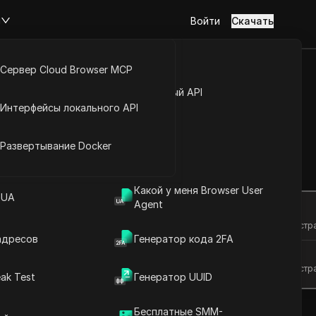
м
Войти
Скачать
Сервер Cloud Browser MCP
туп к аккаунту
Открытый API
Интерфейсы локального API
t с лёгкостью
йс расширений
Развертывание Docker
Задать вопросы
Какой у меня Browser User
 UA
Agent
Открыть в ChatGPT
Задайте вопросы об этой стр
адресов
Генератор кода 2FA
Открыть в Claude
Задайте вопросы об этой стр
ak Test
Генератор UUID
Бесплатные SMM-