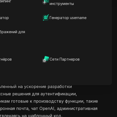
ейпинг
инструменты
атор
Генератор username
бражений для
тнёров
Сети Партнеров
авленный на ускорение разработки
ксные решения для аутентификации,
икам готовые к производству функции, такие
ронная почта, чат OpenAI, административная
твлекаясь на шаблонный код.