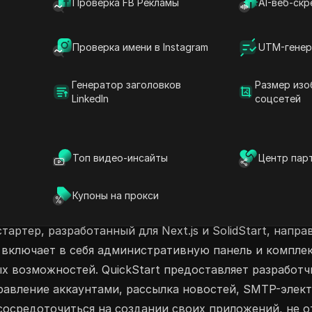
Проверка FB Рекламы
AI-веб-скр
нтов, таких как OpenAI Chat Agent, или
ckStart гарантирует, что вы сможете легко
пасности. Начните делиться своими
Проверка имени в Instagram
UTM-генер
Генератор заголовков
Размер изо
LinkedIn
соцсетей
Безкодовое и низкокодовое
ы ИИ для SEO
Генератор кода ИИ
Топ видео-инсайты
Центр пар
Купоны на прокси
артер, разработанный для Next.js и SolidStart, напр
 включает в себя административную панель и компле
х возможностей. QuickStart предоставляет разработч
равление аккаунтами, рассылка новостей, SMTP-элект
 сосредоточиться на создании своих приложений, не о