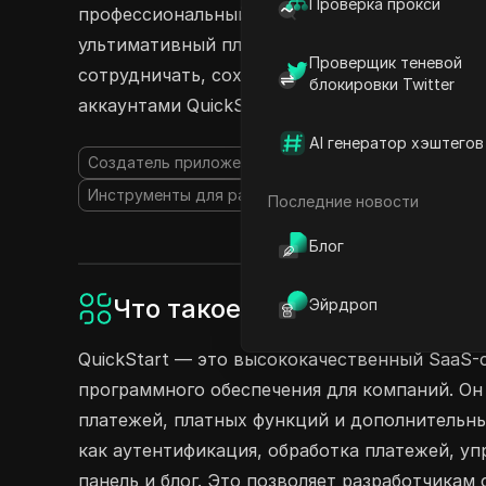
Проверка прокси
профессиональный для продвинутых инструме
ультимативный план для полного опыта — Qui
Проверщик теневой
сотрудничать, сохраняя ваши данные в безо
блокировки Twitter
аккаунтами QuickStart уже сегодня!
AI генератор хэштегов
Создатель приложений на основе ИИ
AI Чат-бот
Инструменты для разработчиков ИИ
Инструмент
Последние новости
Блог
Что такое QuickStart?
Эйрдроп
QuickStart — это высококачественный SaaS-ст
программного обеспечения для компаний. Он
платежей, платных функций и дополнительны
как аутентификация, обработка платежей, уп
панель и блог. Это позволяет разработчикам