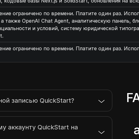
 кодовые базы Next.js и SolidStart, обновления на вс
ние ограничено по времени. Платите один раз. Испол
 а также OpenAI Chat Agent, аналитическую панель, б
циальности и условий, систему юридической типогра
t.
ние ограничено по времени. Платите один раз. Испол
F
ной записью QuickStart?
у аккаунту QuickStart на