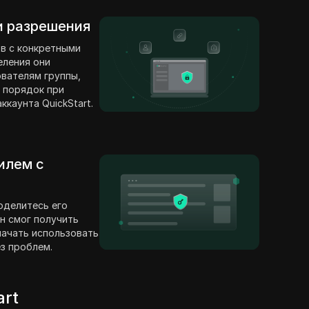
 и разрешения
в с конкретными
еления они
вателям группы,
 порядок при
каунта QuickStart.
илем с
оделитесь его
н смог получить
 начать использовать
ез проблем.
art