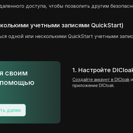
даленного доступа, чтобы позволить другим безопасн
сколькими учетными записями QuickStart)
ься одной или несколькими QuickStart учетными запис
1. Настройте DICloa
ся своим
Создайте аккаунт в DICloak
и
с помощью
приложение DICloak.
ть далее