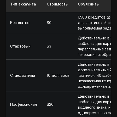
Тип аккаунта
Стоимость
Объяснить
1,500 кредитов (дейс
Бесплатно
$0
для картинок, 5 стр
выполняемая задача
Действительно в теч
шаблоны для картино
Стартовый
$3
параллельные задачи
генерация изображе
Действительно в теч
дополнительные 200
Стандартный
10 долларов
картинок, 40 шаблон
независимая генерац
одновременные зада
Действительно в теч
шаблоны для картино
Профессионал
$20
водяного знака, нез
одновременных зада