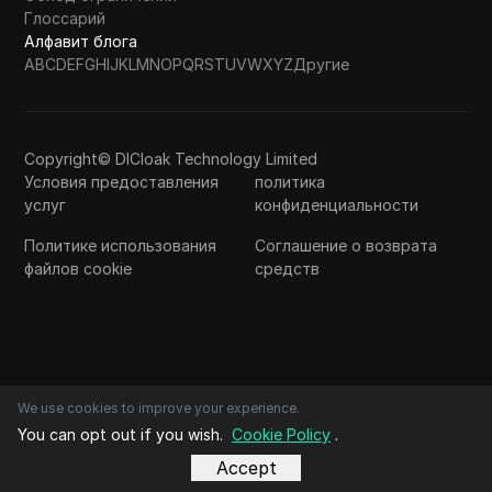
Глоссарий
Алфавит блога
A
B
C
D
E
F
G
H
I
J
K
L
M
N
O
P
Q
R
S
T
U
V
W
X
Y
Z
Другие
Copyright© DICloak Technology Limited
Условия предоставления
политика
услуг
конфиденциальности
Политике использования
Соглашение о возврата
файлов cookie
средств
We use cookies to improve your experience.
You can opt out if you wish.
Cookie Policy
.
Accept