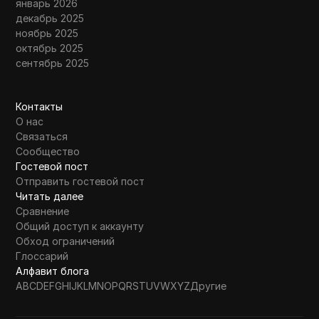
январь 2026
декабрь 2025
ноябрь 2025
октябрь 2025
сентябрь 2025
Контакты
О нас
Связаться
Сообщество
Гостевой пост
Отправить гостевой пост
Читать далее
Сравнение
Общий доступ к аккаунту
Обход ограничений
Глоссарий
Алфавит блога
A
B
C
D
E
F
G
H
I
J
K
L
M
N
O
P
Q
R
S
T
U
V
W
X
Y
Z
Другие