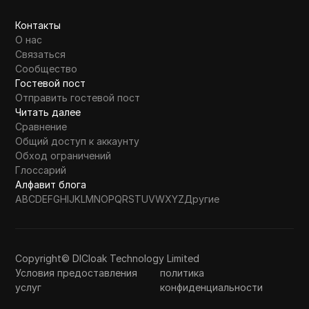
Контакты
О нас
Связаться
Сообщество
Гостевой пост
Отправить гостевой пост
Читать далее
Сравнение
Общий доступ к аккаунту
Обход ограничений
Глоссарий
Алфавит блога
A
B
C
D
E
F
G
H
I
J
K
L
M
N
O
P
Q
R
S
T
U
V
W
X
Y
Z
Другие
Copyright© DICloak Technology Limited
Условия предоставления
политика
услуг
конфиденциальности