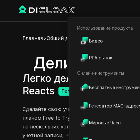
Использование продукта
Электронная коммерци
Главная
Общий доступ к аккаунту
Видео
Партнёрский маркетинг
Делитесь акка
RPA рынок
Веб-паук
Онлайн-инструменты
Легко делитесь премиу
Бесплатные инструме
Reacts
Попробовать сейчас
Генератор MAC-адрес
Сделайте свою учетную запись Santa Reacts
планом Free to Try, который позволяет вам 
Мировые Часы
на нескольких устройствах. Наслаждайтесь 
учетной записи, не раскрывая свои учетные 