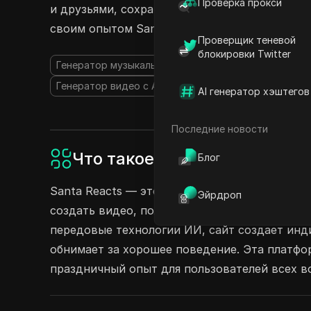
Проверка прокси
и друзьями, сохраняя при этом безопасность
своим опытом Santa Reacts уже сегодня!
Проверщик теневой
блокировки Twitter
Генератор музыкальных видео на основе ИИ
Гене
Генератор видео с AI-аватарами
AI генератор хэштегов
Последние новости
Что такое Santa Reacts?
Блог
Santa Reacts — это интерактивный веб-сайт
Эйрдроп
создать видео, пользователи просто загруж
передовые технологии ИИ, сайт создает инди
обнимает за хорошее поведение. Эта платфо
праздничный опыт для пользователей всех в