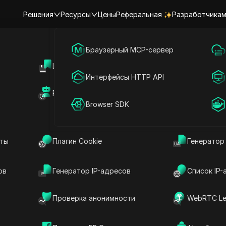
Решения
Ресурсы
Цены
Реферальная
Разработчика
я
Маркетинг в социальных сетях
Браузерный MCP-сервер
Центр поддержки
Общий дос
Онлайн-реклама
Интерфейсы HTTP API
унтами Santa Reac
Рынок RPA (MCP)
Маркетпле
Общий доступ к аккаунту
Browser SDK
м-аккаунтами Santa
нты
Плагин Cookie
Генератор
ов
Генератор IP-адресов
Список IP-
 доступной для совместного использования с
создавать персонализированные видео с Санта
Проверка анонимности
WebRTC Le
удобством совместного использования своей
данные или пароли. Легко общайтесь с семьей