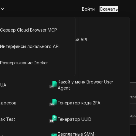
м
Войти
Скачать
Сервер Cloud Browser MCP
туп к аккаунту
Открытый API
Интерфейсы локального API
ts с лёгкостью
йс расширений
Развертывание Docker
Задать вопросы
Какой у меня Browser User
 UA
Agent
Открыть в ChatGPT
Задайте вопросы об этой стр
адресов
Генератор кода 2FA
Открыть в Claude
Задайте вопросы об этой стр
ak Test
Генератор UUID
Бесплатные SMM-