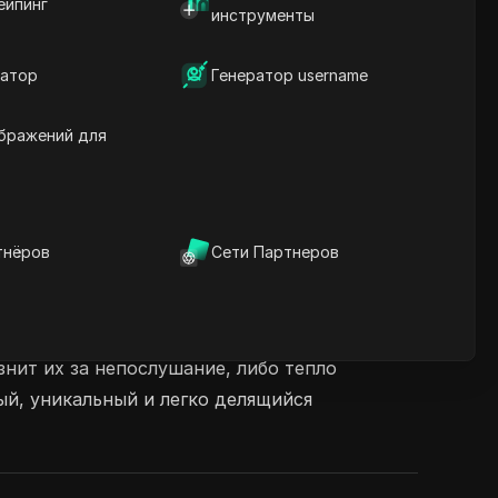
ейпинг
инструменты
атор
Генератор username
бражений для
тнёров
Сети Партнеров
ализированные видео с Санта-Клаусом. Чтобы
факта о себе и выбирают песню. Используя
нит их за непослушание, либо тепло
ый, уникальный и легко делящийся