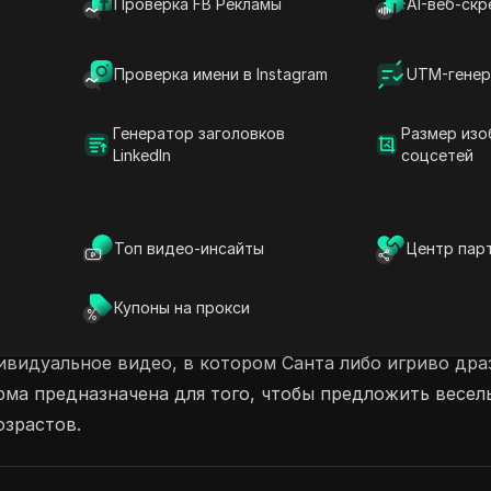
Проверка FB Рекламы
AI-веб-скр
 своей учетной записи. Начните делиться
Проверка имени в Instagram
UTM-генер
ратор видео на основе ИИ
Генератор заголовков
Размер изо
LinkedIn
соцсетей
Топ видео-инсайты
Центр пар
, который позволяет пользователям создавать персон
Купоны на прокси
ают фотографию, предоставляют три развлекательных 
видуальное видео, в котором Санта либо игриво драз
рма предназначена для того, чтобы предложить весел
озрастов.