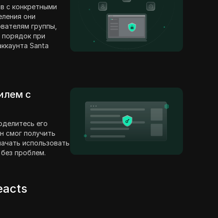
в с конкретными
еления они
вателям группы,
 порядок при
ккаунта Santa
илем с
оделитесь его
н смог получить
 начать использовать
 без проблем.
eacts