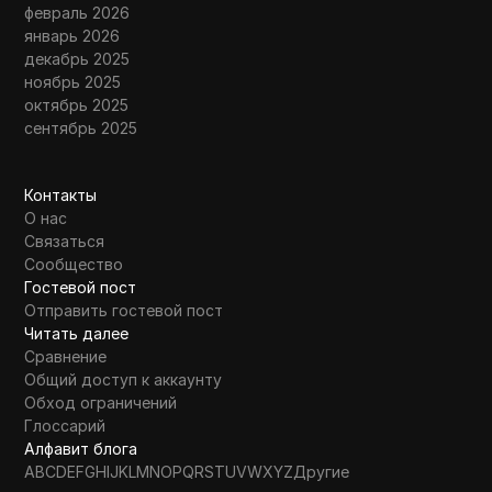
февраль 2026
январь 2026
декабрь 2025
ноябрь 2025
октябрь 2025
сентябрь 2025
Контакты
О нас
Связаться
Сообщество
Гостевой пост
Отправить гостевой пост
Читать далее
Сравнение
Общий доступ к аккаунту
Обход ограничений
Глоссарий
Алфавит блога
A
B
C
D
E
F
G
H
I
J
K
L
M
N
O
P
Q
R
S
T
U
V
W
X
Y
Z
Другие