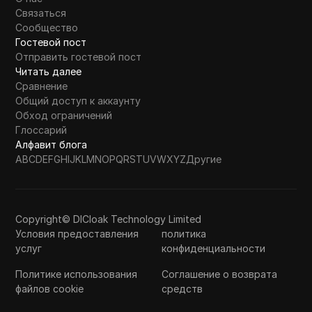
Связаться
Сообщество
Гостевой пост
Отправить гостевой пост
Читать далее
Сравнение
Общий доступ к аккаунту
Обход ограничений
Глоссарий
Алфавит блога
A
B
C
D
E
F
G
H
I
J
K
L
M
N
O
P
Q
R
S
T
U
V
W
X
Y
Z
Другие
Copyright© DICloak Technology Limited
Условия предоставления
политика
услуг
конфиденциальности
Политике использования
Соглашение о возврата
файлов cookie
средств