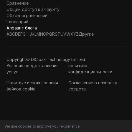
Сравнение
Общий доступ к аккаунту
Обход ограничений
Глоссарий
Алфавит блога
A
B
C
D
E
F
G
H
I
J
K
L
M
N
O
P
Q
R
S
T
U
V
W
X
Y
Z
Другие
Copyright© DICloak Technology Limited
Условия предоставления
политика
услуг
конфиденциальности
Политике использования
Соглашение о возврата
файлов cookie
средств
We use cookies to improve your experience.