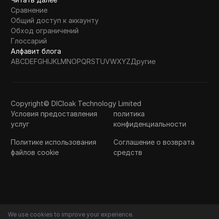
Сравнение
Общий доступ к аккаунту
Обход ограничений
Глоссарий
Алфавит блога
A
B
C
D
E
F
G
H
I
J
K
L
M
N
O
P
Q
R
S
T
U
V
W
X
Y
Z
Другие
Copyright© DICloak Technology Limited
Условия предоставления
политика
услуг
конфиденциальности
Политике использования
Соглашение о возврата
файлов cookie
средств
We use cookies to improve your experience.