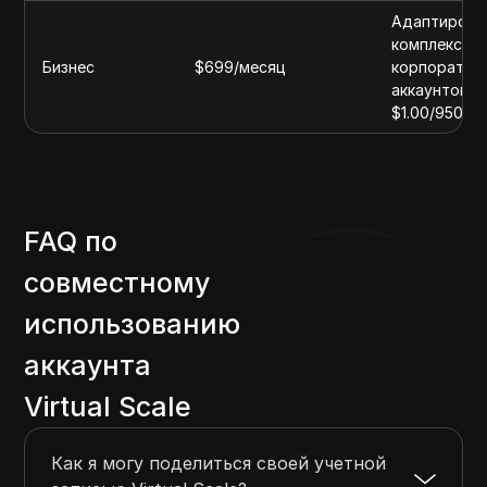
Адаптирован
комплексны
Бизнес
$699/месяц
корпоративн
аккаунтом и
$1.00/950 д
FAQ по
совместному
использованию
аккаунта
Virtual Scale
Как я могу поделиться своей учетной