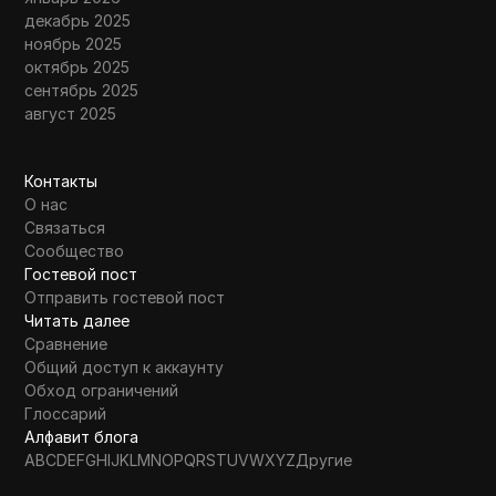
декабрь 2025
ноябрь 2025
октябрь 2025
сентябрь 2025
август 2025
Контакты
О нас
Связаться
Сообщество
Гостевой пост
Отправить гостевой пост
Читать далее
Сравнение
Общий доступ к аккаунту
Обход ограничений
Глоссарий
Алфавит блога
A
B
C
D
E
F
G
H
I
J
K
L
M
N
O
P
Q
R
S
T
U
V
W
X
Y
Z
Другие