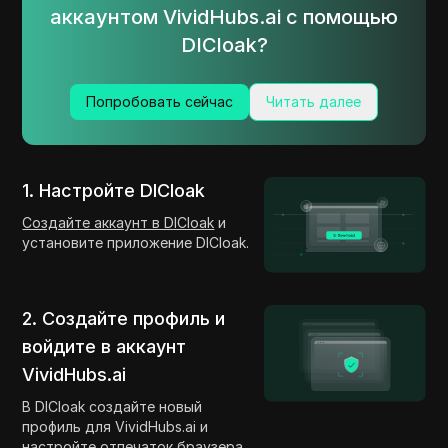
аккаунтом VividHubs.ai с помощью
DICloak?
Попробовать сейчас
Читать далее
1. Настройте DICloak
Создайте аккаунт в DICloak
и
установите приложение DICloak.
2. Создайте профиль и
войдите в аккаунт
VividHubs.ai
В DICloak создайте новый
профиль для VividHubs.ai и
настройте отпечаток браузера