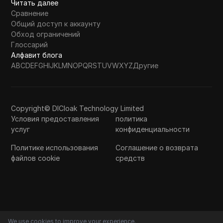
Читать далее
Сравнение
Общий доступ к аккаунту
Обход ограничений
Глоссарий
Алфавит блога
A
B
C
D
E
F
G
H
I
J
K
L
M
N
O
P
Q
R
S
T
U
V
W
X
Y
Z
Другие
Copyright© DICloak Technology Limited
Условия предоставления
политика
услуг
конфиденциальности
Политике использования
Соглашение о возврата
файлов cookie
средств
We use cookies to improve your experience.