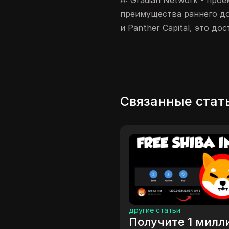
A: Gradian Network - про
преимущества раннего до
и Panther Capital, это д
Связанные стат
другие статьи
д
Получите 1 миллион
З