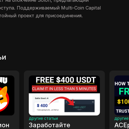
ект на блокчейне Solon, предлагающий
ступа. Поддерживаемый Multi-Coin Capital
остойный проект для присоединения.
ьи
ругие статьи
другие статьи
аработайте
ACEplay онлай