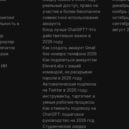
г
реальный доступ, право на
декабрь
риглашения друзей, доступа
участие и более безопасное
ноябрь 
 рыночным значениям и
ркетинг
совместное использование
октябрь
мены языка.
льность в
аккаунта
сентябр
Клод лучше ChatGPT? Что
август 
ер
действительно важно в
браузер
2026 году
печаток
Как создать аккаунт Gmail
траж
без номера телефона 2026
Как поделиться аккаунтом
 ИИ
ElevenLabs с вашей
командой, не раскрывая
пароли в 2026 году
Автоматическая подписка
на Twitter в 2026 году:
инструменты, таргетинг и
умные рабочие процессы
Как отменить подписку на
ChatGPT: пошаговое
руководство на 2026 год
Студенческая скидка