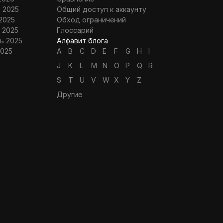
 2025
Общий доступ к аккаунту
2025
Обход ограничений
 2025
Глоссарий
ь 2025
Алфавит блога
2025
A
B
C
D
E
F
G
H
I
J
K
L
M
N
O
P
Q
R
S
T
U
V
W
X
Y
Z
Другие