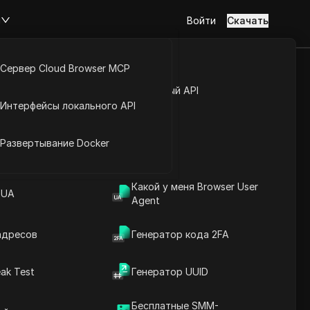
м
Войти
Скачать
Сервер Cloud Browser MCP
зывают в
туп к аккаунту
Открытый API
Интерфейсы локального API
radient.
йс расширений
Развертывание Docker
и цены.
Задать вопросы
Какой у меня Browser User
 UA
Agent
Открыть в ChatGPT
Copy Link
Задайте вопросы об этой странице
адресов
Генератор кода 2FA
Открыть в Claude
ak Test
Генератор UUID
Задайте вопросы об этой странице
Бесплатные SMM-