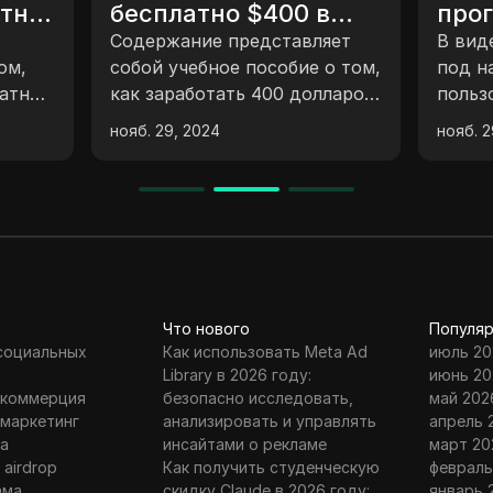
есплатно $400 в
прогнозирова
окенах USDT за 5
одержание представляет
В видео объясняетс
инут || Обновление
обой учебное пособие о том,
под названием Ace P
ак заработать 400 долларов,
пользователи могут
о обмену
спользуя приложение
игры, делать прогн
ояб. 29, 2024
нояб. 29, 2024
ошелька для криптовалюты
зарабатывать деньг
од названием CryptoZone. В
долларах США. Про
чебном пособии
включает в себя со
ассказывается, как скачать
учетной записи, по
риложение, создать
средств, игру в иг
четную запись,
заработанных средс
генерировать закрытый
Trust Wallet. Дикто
Что нового
Популяр
люч и привязать
продемонстрировал
 социальных
Как использовать Meta Ad
июль 20
еферальный код для
заработал прибыль 
Library в 2026 году:
июнь 20
олучения 400 долларов в
успешно вывел зар
 коммерция
безопасно исследовать,
май 202
иде токенов BSC. Также
деньги.
 маркетинг
анализировать и управлять
апрель 
бъясняется, как
а
инсайтами о рекламе
март 20
спользовать приложение
 airdrop
Как получить студенческую
февраль
ля хранения криптовалют,
ама
скидку Claude в 2026 году:
январь 