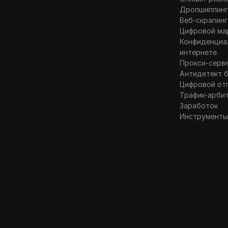
Дропшиппин
п
Веб-скрапинг
к
Цифровой ма
с
Конфиденциа
интернете
Прокси-серв
Антидетект 
Цифровой от
Трафик-арби
Заработок
Инструменты