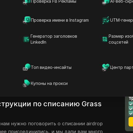
Проверка FB Рекламы
AI-веб-скр
ы (FAQ)
Проверка имени в Instagram
UTM-генер
решения Blum Mining Airdrop
lum mining, некоторые люди получают собак,
Генератор заголовков
Размер изо
е из вас даже не получают собак. В чем
LinkedIn
соцсетей
жно решить эту конкретную проблему? Как
 вас даже говорят, что нам нужны
ть то и это, чтобы получить собак в
Топ видео-инсайты
Центр пар
какова реальность этого? Я расскажу вам в
 какие возможные шаги можно
Купоны на прокси
ть псов в airdrop Blum mining.
Л
т
струкции по списанию Grass
 нам нужно поговорить о списании аirdrop
анее присоединились, и мы дали вам много