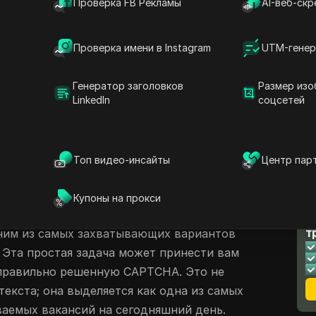
Проверка FB Рекламы
AI-веб-скр
ности пассивного дохода
Проверка имени в Instagram
UTM-генер
ypers
Генератор заголовков
Размер изо
е Pawns
LinkedIn
соцсетей
приложением Pawns
ый сайт: Colo.com
сы
Топ видео-инсайты
Центр пар
оток в интернете в 2024 году
Купоны на прокси
множество возможностей заработать
Л
т
дним из самых захватывающих вариантов
 Эта простая задача может принести вам
 правильно решенную CAPTCHA. Это не
текста; она выделяется как одна из самых
аемых вакансий на сегодняшний день.