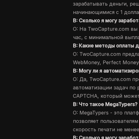
зарабатывать деньги, ре
начинающимися с 1 долл
В: Сколько я могу зарабо
О: На TwoCapture.com вы
час, с минимальной выпла
В: Какие методы оплаты 
О: TwoCapture.com предл
WebMoney, Perfect Money
В: Могу ли я автоматизи
О: Да, TwoCapture.com п
автоматизации задач по
CAPTCHA, который может
В: Что такое MegaTypers?
О: MegaTypers - это плат
позволяет пользователям 
скорость печати не менее
В: Сколько я могу зарабо