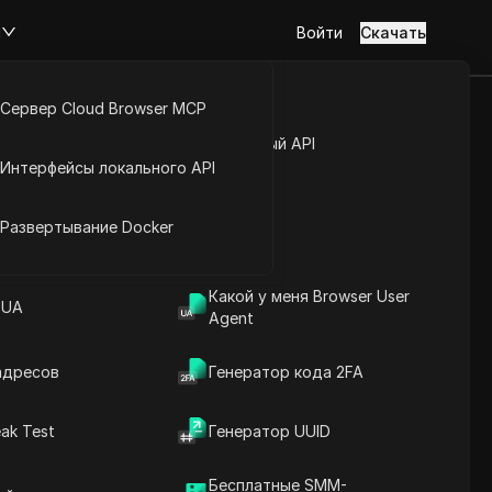
м
Войти
Скачать
Сервер Cloud Browser MCP
- работа
туп к аккаунту
Открытый API
Интерфейсы локального API
аботок в
йс расширений
Развертывание Docker
Задать вопросы
Какой у меня Browser User
 UA
Agent
Открыть в ChatGPT
Copy Link
Задайте вопросы об этой странице
адресов
Генератор кода 2FA
Открыть в Claude
ak Test
Генератор UUID
Задайте вопросы об этой странице
Бесплатные SMM-