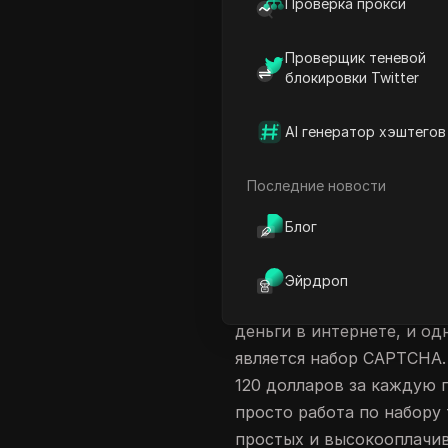
Проверка прокси
Автоматизация и возмож
Проверщик теневой
Изучение MegaTypers
блокировки Twitter
Методы оплаты на MegaT
Представляем приложени
AI генератор хэштегов
Потенциал заработка с 
Последние новости
Самый высокооплачиваем
Часто задаваемые вопро
Блог
Введение в зараб
Эйрдроп
В 2024 году существует 
деньги в интернете, и о
является набор CAPTCHA.
120 долларов за каждую
просто работа по набору 
простых и высокооплачив