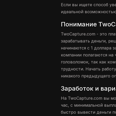
Если вы ищете способ ув
идеальной возможностью 
Понимание TwoC
TwoCapture.com - это пл
зарабатывать деньги, р
начинаются с 1 доллара 
компании полагаются на 
головоломок, так как ко
трудности. Начать работу
никакого предыдущего оп
Заработок и вар
На TwoCapture.com вы мо
час, с минимальной выпла
быстро вывести деньги п