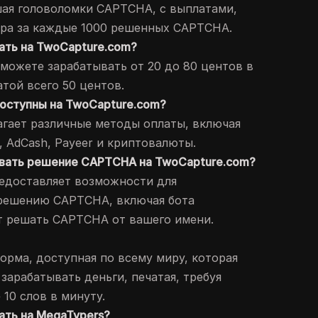
шая головоломки CAPTCHA, с выплатами,
ара за каждые 1000 решенных CAPTCHA.
тать на TwoCapture.com?
 можете зарабатывать от 20 до 80 центов в
той всего 50 центов.
доступны на TwoCapture.com?
агает различные методы оплаты, включая
, AdCash, Payeer и криптовалюты.
ровать решение CAPTCHA на TwoCapture.com?
редоставляет возможности для
 решению CAPTCHA, включая бота
 решать CAPTCHA от вашего имени.
форма, доступная по всему миру, которая
зарабатывать деньги, печатая, требуя
 10 слов в минуту.
тать на MegaTypers?