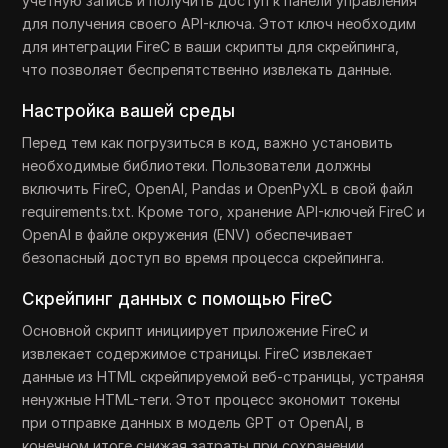
учетную запись и получить доступ к панели управления
для получения своего API-ключа. Этот ключ необходим
для интеграции FireC в ваши скрипты для скрейпинга,
что позволяет беспрепятственно извлекать данные.
Настройка вашей среды
Перед тем как погрузиться в код, важно установить
необходимые библиотеки. Пользователи должны
включить FireC, OpenAI, Pandas и OpenPyXL в свой файл
requirements.txt. Кроме того, хранение API-ключей FireC и
OpenAI в файле окружения (ENV) обеспечивает
безопасный доступ во время процесса скрейпинга.
Скрейпинг данных с помощью FireC
Основной скрипт инициирует приложение FireC и
извлекает содержимое страницы. FireC извлекает
данные из HTML скрейпируемой веб-страницы, устраняя
ненужные HTML-теги. Этот процесс экономит токены
при отправке данных в модель GPT от OpenAI, в
конечном итоге снижая затраты при сохранении