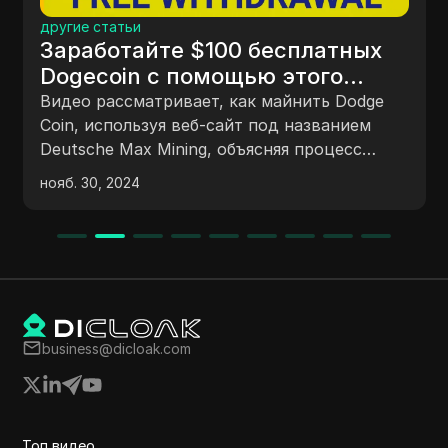
маркетин
е статьи
Пошаг
аботайте $100 бесплатных
регис
ecoin с помощью этого
монет
платного майнера Dogecoin.
Узнайте,
о рассматривает, как майнить Dodge
регистр
, используя веб-сайт под названием
вариант
sche Max Mining, объясняя процесс
советам
страции, различные майнинговые
 30, 2024
дек. 02, 
получен
ты, реферальную программу и
сервере
енности. В нем подчеркивается
льзование бесплатного майнера для
нающих и показывается процесс
инга в мобильном виде. Также автор
инает возможность майнить другие
товалюты на сайте и планирует
business@dicloak.com
мотреть методы вывода средств в
ующем видео.
Топ видео