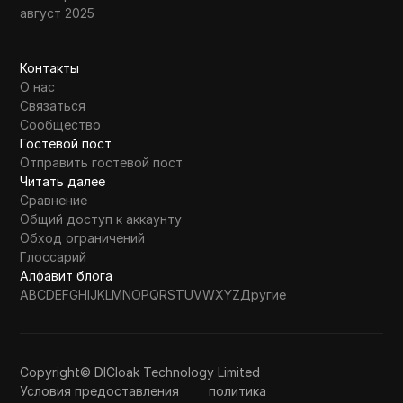
август 2025
Контакты
О нас
Связаться
Сообщество
Гостевой пост
Отправить гостевой пост
Читать далее
Сравнение
Общий доступ к аккаунту
Обход ограничений
Глоссарий
Алфавит блога
A
B
C
D
E
F
G
H
I
J
K
L
M
N
O
P
Q
R
S
T
U
V
W
X
Y
Z
Другие
Copyright© DICloak Technology Limited
Условия предоставления
политика