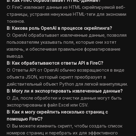
В: Как FireC обрабатывает HTML-данные?
О: FireC извлекает данные из HTML скрейпируемой веб-
страницы, устраняя ненужные HTML-теги для экономии
токенов.
В: Какова роль OpenAI в процессе скрейпинга?
О: OpenAI обрабатывает извлеченные данные, позволяя
пользователям указывать поля, которые они хотят
извлечь, и обеспечивая правильное форматирование
вывода.
В: Как обрабатываются ответы API в FireC?
О: Ответы API от OpenAI обычно возвращаются в виде
объекта JSON, который скрипт преобразует в
действительный объект Python для легкой манипуляции.
В: Могу ли я экспортировать извлеченные данные?
О: Да, после обработки и очистки данные могут быть
экспортированы в файл Excel или CSV.
В: Как я могу скрейпить несколько страниц с
помощью FireC?
О: Вы можете изменить скрипт, чтобы создать список
номеров страниц и перебрать их для эффективного