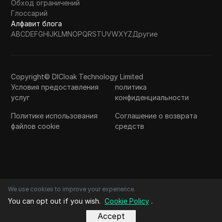
Обход ограничений
Глоссарий
Алфавит блога
A
B
C
D
E
F
G
H
I
J
K
L
M
N
O
P
Q
R
S
T
U
V
W
X
Y
Z
Другие
Copyright© DICloak Technology Limited
Условия предоставления
политика
услуг
конфиденциальности
Политике использования
Соглашение о возврата
файлов cookie
средств
We use cookies to improve your experience.
You can opt out if you wish.
Cookie Policy
.
Accept