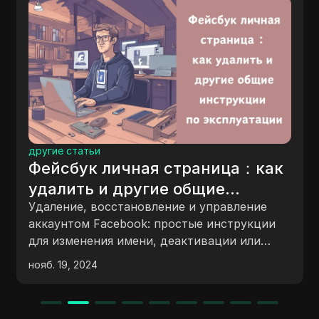
другие стать
татьи
Нибиру F
ук личная страница：как
- Сдела
ть и другие общие
Контент пр
укции по эксплуатации
е, восстановление и управление
тому, как 
ом Facebook: простые инструкции
сбросов, вк
енения имени, деактивации или
Tokens Соо
я страницы.
 2024
нояб. 22, 202
Test Net. 
проверки, 
социальных