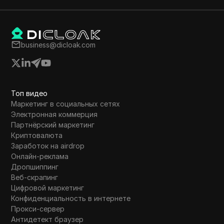
определенн
вознагражд
критерии п
завершени
business@dicloak.com
проверки д
В видео та
вознагражд
квалифицир
Топ видео
Маркетинг в социальных сетях
Электронная коммерция
Партнёрский маркетинг
Криптовалюта
Заработок на airdrop
Онлайн-реклама
Дропшиппинг
Веб-скрапинг
Цифровой маркетинг
Конфиденциальность в интернете
Прокси-сервер
Антидетект браузер