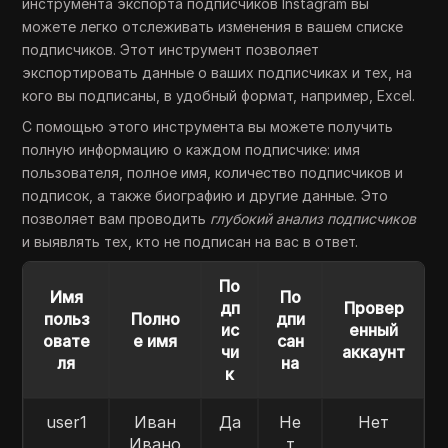
инструмента экспорта подписчиков Instagram вы
можете легко отслеживать изменения в вашем списке
подписчиков. Этот инструмент позволяет
экспортировать данные о ваших подписчиках и тех, на
кого вы подписаны, в удобный формат, например, Excel.
С помощью этого инструмента вы можете получить
полную информацию о каждом подписчике: имя
пользователя, полное имя, количество подписчиков и
подписок, а также биографию и другие данные. Это
позволяет вам проводить
глубокий анализ подписчиков
и выявлять тех, кто не подписан на вас в ответ.
По
Имя
По
дп
Провер
польз
Полно
дпи
ис
енный
овате
е имя
сан
чи
аккаунт
ля
на
к
user1
Иван
Да
Не
Нет
Ивано
т