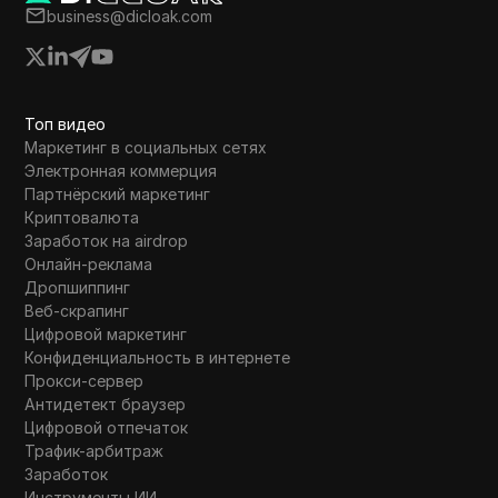
Каждая тактика предназначена
ь для
business@dicloak.com
оптимизации PPC-кампаний и
заработать
производительности продаж 
рекламных затрат.
Топ видео
Маркетинг в социальных сетях
Электронная коммерция
Партнёрский маркетинг
Криптовалюта
Заработок на airdrop
Онлайн-реклама
Дропшиппинг
Веб-скрапинг
Цифровой маркетинг
Конфиденциальность в интернете
Прокси-сервер
Антидетект браузер
Цифровой отпечаток
Трафик-арбитраж
Заработок
Инструменты ИИ