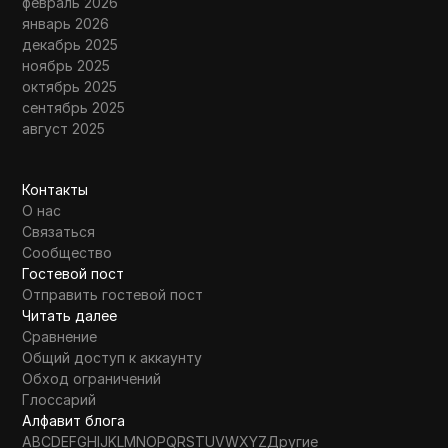
февраль 2026
январь 2026
декабрь 2025
ноябрь 2025
октябрь 2025
сентябрь 2025
август 2025
Контакты
О нас
Связаться
Сообщество
Гостевой пост
Отправить гостевой пост
Читать далее
Сравнение
Общий доступ к аккаунту
Обход ограничений
Глоссарий
Алфавит блога
A
B
C
D
E
F
G
H
I
J
K
L
M
N
O
P
Q
R
S
T
U
V
W
X
Y
Z
Другие