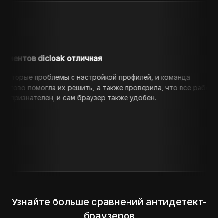
icloak отличная
d
роблемы с настройкой профилей, и команда
R
гла их решить, а также проверила, что все работает
э
лен, и сам браузер также удобен.
-
Узнайте больше сравнений антидетект-
браузеров