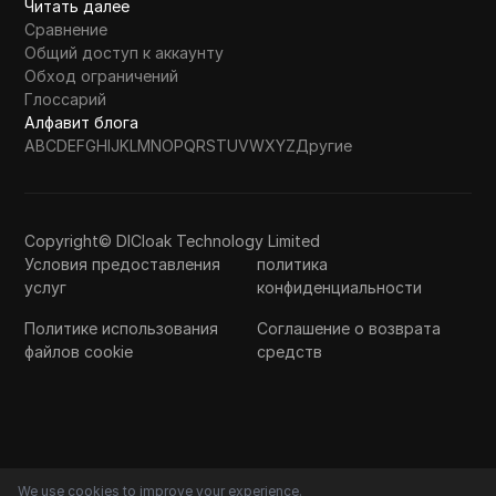
Читать далее
Сравнение
Общий доступ к аккаунту
Обход ограничений
Глоссарий
Алфавит блога
A
B
C
D
E
F
G
H
I
J
K
L
M
N
O
P
Q
R
S
T
U
V
W
X
Y
Z
Другие
Copyright© DICloak Technology Limited
Условия предоставления
политика
услуг
конфиденциальности
Политике использования
Соглашение о возврата
файлов cookie
средств
We use cookies to improve your experience.