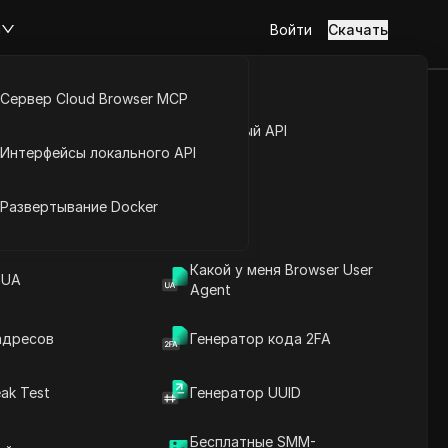
м
Войти
Скачать
Сервер Cloud Browser MCP
туп к аккаунту
Открытый API
Интерфейсы локального API
йс расширений
Развертывание Docker
 получить подробную
Какой у меня Browser User
 UA
Agent
ности аккаунта
адресов
Генератор кода 2FA
ak Test
Генератор UUID
Бесплатные SMM-