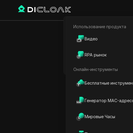
Использование продукта
Электронная коммерци
Бесплатные инструменты
Видео
Партнёрский маркетинг
RPA рынок
Веб-паук
Используйте IP2Loc
Онлайн-инструменты
Бесплатные инструме
Используйте
D
Генератор MAC-адрес
Мировые Часы