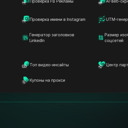
Проверка FB Рекламы
AI-веб-скр
Проверка имени в Instagram
UTM-генер
Генератор заголовков
Размер изо
LinkedIn
соцсетей
Топ видео-инсайты
Центр пар
Купоны на прокси