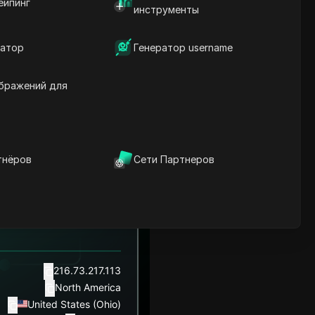
ейпинг
инструменты
атор
Генератор username
бражений для
тнёров
Сети Партнеров