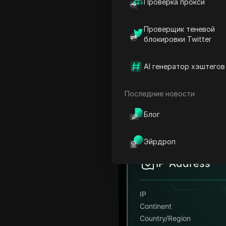
Проверка прокси
Проверщик теневой
блокировки Twitter
AI генератор хэштегов
Последние новости
Блог
Эйрдроп