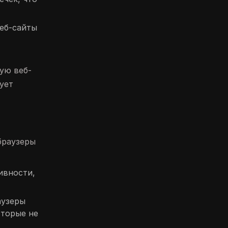
еб-сайты
ую веб-
ует
браузеры
ивности,
аузеры
оторые не