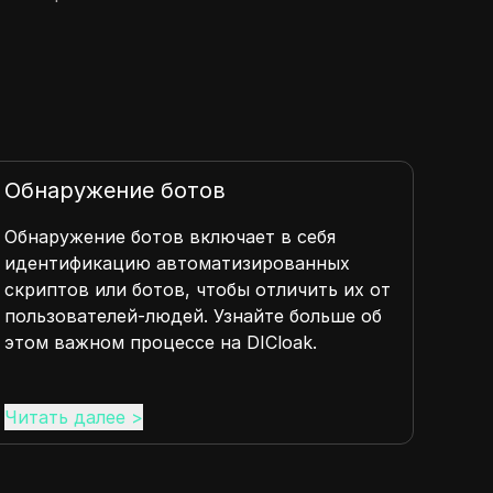
Обнаружение ботов
Обн
бра
Обнаружение ботов включает в себя
идентификацию автоматизированных
Обна
скриптов или ботов, чтобы отличить их от
позв
пользователей-людей. Узнайте больше об
опре
этом важном процессе на DICloak.
и AP
обес
Читать далее
>
Чита