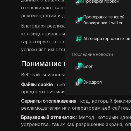
Проверка прокси
отслеживают ваше поведение, чтобы создат
рекомендаций и других целей сбора данных.
Проверщик теневой
блокировки Twitter
Благодаря реализации предотвращения отсл
конфиденциальным, так как он эффективно о
AI генератор хэштегов
гарантирует, что веб-сайты не смогут отсле
усложняет им отслеживание ваших действий
Последние новости
Понимание механизмов предо
Блог
Веб-сайты используют различные методы для
Эйрдроп
Файлы cookie
: небольшие файлы данных, хра
предпочтения или информацию для входа в с
Скрипты отслеживания
: код, который фикси
рекламодателям или операторам веб-сайтов.
Браузерный отпечаток
: Метод, который иде
устройства, таких как разрешение экрана, 