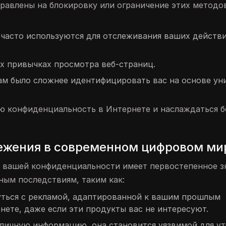
авлены на блокировку или ограничение этих методо
 часто используются для отслеживания ваших действи
х привычках просмотра веб-страниц.
там было сложнее идентифицировать вас на основе ун
ю конфиденциальность в Интернете и наслаждаться б
ежения в современном цифровом ми
вашей конфиденциальности имеет первостепенное з
ым последствиям, таким как:
уться с рекламой, адаптированной к вашим прошлым
ете, даже если эти продукты вас не интересуют.
 личную информацию, она становится уязвимой для ут