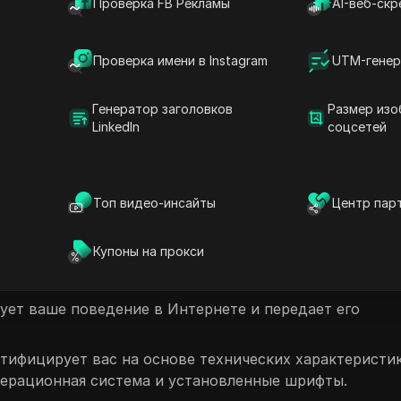
Проверка FB Рекламы
AI-веб-скр
ь профили для целевой рекламы, персонализированны
Проверка имени в Instagram
UTM-генер
еживания ваш опыт работы в Интернете остается
тключает эти механизмы отслеживания. Эта функция
Генератор заголовков
Размер изо
живать ваши перемещения по Интернету, что значител
LinkedIn
соцсетей
 и сбор личной информации.
твращения отслеживания
Топ видео-инсайты
Центр пар
 мониторинга ваших действий в Интернете, в том чис
Купоны на прокси
нящиеся в вашем браузере, которые сохраняют ваши
истему.
рует ваше поведение в Интернете и передает его
нтифицирует вас на основе технических характеристи
операционная система и установленные шрифты.