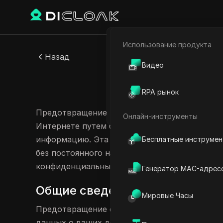
Использование продукта
Электронная коммерци
Назад
Видео
Партнёрский маркетинг
Предотвра
RPA рынок
Веб-паук
Предотвращение слежения предназначено дл
Онлайн-инструменты
Интернете путем блокировки различных мето
информацию. Эта функция защищает ваши пе
Бесплатные инструме
без постоянного наблюдения за вашими дейс
конфиденциальным просмотром веб-страниц
Генератор MAC-адрес
Общие сведения о методах п
Мировые Часы
Предотвращение отслеживания — это функци
данных о ваших действиях в Интернете. Пок