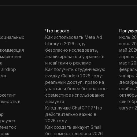
Что нового
Популяр
 социальных
Как использовать Meta Ad
июль 20
Library в 2026 году:
июнь 20
 коммерция
безопасно исследовать,
май 202
 маркетинг
анализировать и управлять
апрель 
а
инсайтами о рекламе
март 20
 airdrop
Как получить студенческую
февраль
ама
скидку Claude в 2026 году:
январь 
г
реальный доступ, право на
декабрь
участие и более безопасное
ноябрь 
ркетинг
совместное использование
октябрь
льность в
аккаунта
сентябр
Клод лучше ChatGPT? Что
август 
ер
действительно важно в
браузер
2026 году
печаток
Как создать аккаунт Gmail
траж
без номера телефона 2026