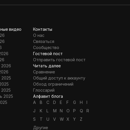
ные видео
Контакты
26
О нас
26
Связаться
6
Сообщество
2026
Гостевой пост
26
Отправить гостевой пост
 2026
Читать далее
2026
Сравнение
 2025
Общий доступ к аккаунту
2025
Обход ограничений
 2025
Глоссарий
ь 2025
Алфавит блога
2025
A
B
C
D
E
F
G
H
I
J
K
L
M
N
O
P
Q
R
S
T
U
V
W
X
Y
Z
Другие