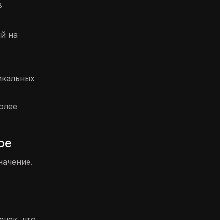
в
й на
икальных
олее
ре
начение.
ечек, что