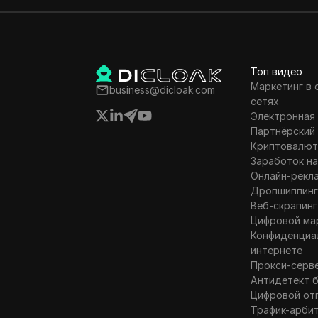
Топ видео
Маркетинг в
business@dicloak.com
сетях
Электронная
Партнёрский
Криптовалют
Заработок на
Онлайн-рекл
Дропшиппин
Веб-скрапинг
Цифровой ма
Конфиденциа
интернете
Прокси-серв
Антидетект 
Цифровой от
Трафик-арби