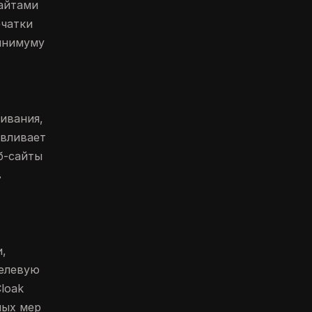
айтами
ечатки
инимуму
ивания,
авливает
б-сайты
в
,
целевую
loak
ных мер