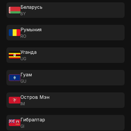
Беларусь
BY
Румыния
RO
Уганда
UG
Гуам
GU
Остров Мэн
IM
Гибралтар
GI