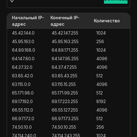
Начальный IP-
Конечный IP-
Количество
адрес
адрес
45.42.144.0
45.42.147.255
1024
45.95.163.0
45.95.163.255
256
64.89.168.0
64.89.171.255
1024
64.147.80.0
64.147.95.255
4096
64.37.32.0
64.37.47.255
4096
63.85.42.0
63.85.43.255
512
63.115.0.0
63.115.15.255
4096
65.171.98.0
65.171.99.255
512
69.17.192.0
69.17.223.255
8192
66.55.112.0
66.55.127.255
4096
66.97.172.0
66.97.173.255
512
74.50.10.0
74.50.10.255
256
74.114.240.0
74.114.243.255
1024