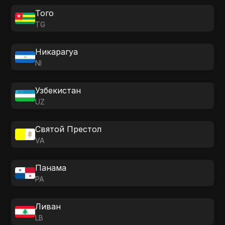
Того
TG
Никарагуа
NI
Узбекистан
UZ
Святой Престол
VA
Панама
PA
Ливан
LB