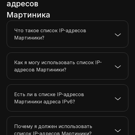
адресов
109.203.232.0
109.203.255.255
6144
Мартиника
154.49.225.0
154.49.225.255
256
185.21.212.0
185.21.214.255
768
Что такое список IP-адресов
185.13.216.0
185.13.219.255
1024
Мартиники?
185.14.99.0
185.14.99.255
256
Как я могу использовать список IP-
адресов Мартиники?
Есть ли в списке IP-адресов
Мартиники адреса IPv6?
Почему я должен использовать
список IP-адресов Мартиники?