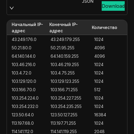
JSON
Download
Начальный IP-
Конечный IP-
Количество
адрес
адрес
43.249.176.0
43.249.179.255
1024
50.21.80.0
50.21.95.255
4096
64.140.144.0
64.140.159.255
4096
103.46.216.0
103.46.219.255
1024
103.4.72.0
103.4.75.255
1024
103.129.120.0
103.129.123.255
1024
103.166.70.0
103.166.71.255
512
103.254.224.0
103.254.227.255
1024
103.254.232.0
103.254.235.255
1024
123.50.64.0
123.50.127.255
16384
113.197.68.0
113.197.71.255
1024
114.141.112.0
114.141.119.255
2048