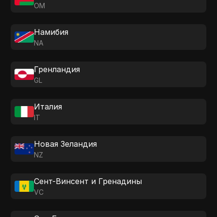
OM
Намибия
NA
Гренландия
GL
Италия
IT
Новая Зеландия
NZ
Сент-Винсент и Гренадины
VC