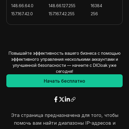
148.66.64.0
148.66.127.255
16384
157.167.42.0
157.167.42.255
256
172.225.62.0
172.225.62.255
256
172.225.244.0
172.225.244.255
256
182.255.29.0
182.255.29.255
256
192.171.104.0
192.171.111.255
2048
Повышайте эффективность вашего бизнеса с помощью
194.214.253.0
194.214.255.255
768
эффективного управления несколькими аккаунтами и
194.254.0.0
194.254.0.255
256
улучшенной безопасности — начните с DICloak уже
202.90.64.0
202.90.95.255
8192
сегодня!
202.3.224.0
202.3.255.255
8192
Начать бесплатно
203.185.160.0
203.185.183.255
6144
218.100.77.0
218.100.77.255
256
Эта страница предназначена для того, чтобы
помочь вам найти диапазоны IP-адресов и