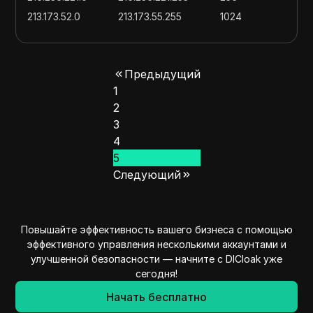
213.173.52.0
213.173.55.255
1024
209.124.97.0
209.124.97.255
256
217.76.240.0
217.76.240.255
256
Предыдущий
1
2
3
4
5
Следующий
Повышайте эффективность вашего бизнеса с помощью
эффективного управления несколькими аккаунтами и
улучшенной безопасности — начните с DICloak уже
сегодня!
Начать бесплатно