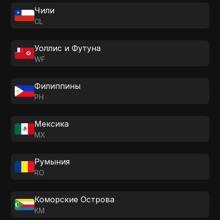
Чили
CL
Уоллис и Футуна
WF
Филиппины
PH
Мексика
MX
Румыния
RO
Коморские Острова
KM