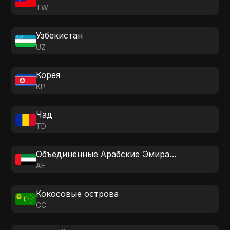
TW
Узбекистан
UZ
Корея
KP
Чад
TD
Объединённые Арабские Эмираты
AE
Кокосовые острова
CC