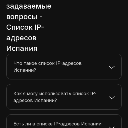
задаваемые
2.59.108.0
2.59.115.255
2048
2.59.124.0
2.59.127.255
1024
вопросы -
2.59.192.0
2.59.195.255
1024
Список IP-
1.178.224.0
1.178.255.255
8192
адресов
2.59.232.0
2.59.235.255
1024
Испания
Что такое список IP-адресов
Испании?
Как я могу использовать список IP-
адресов Испании?
Есть ли в списке IP-адресов Испании