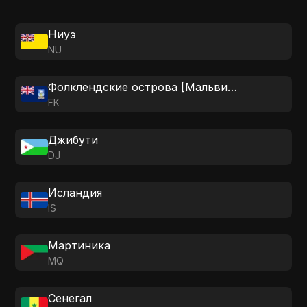
Ниуэ
NU
Фолклендские острова [Мальвинские]
FK
Джибути
DJ
Исландия
IS
Мартиника
MQ
Сенегал