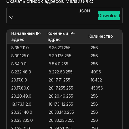
Скачать список адресов Малайзия с:
JSON
Download
Начальный IP-
Конечный IP-
Количество
адрес
адрес
8.35.211.0
8.35.211.255
256
8.39.125.0
8.39.125.255
256
8.54.0.0
8.54.0.255
256
8.222.48.0
8.222.63.255
4096
20.17.0.0
20.17.71.255
18432
20.17.80.0
20.17.255.255
45056
20.20.49.0
20.20.49.255
256
18.173.112.0
18.173.112.255
256
20.33.140.0
20.33.140.255
256
20.33.235.0
20.33.235.255
256
20.38.21.0
20.38.21.255
256