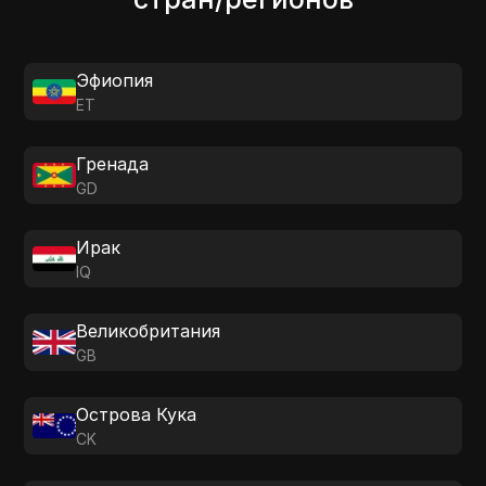
Эфиопия
ET
Гренада
GD
Ирак
IQ
Великобритания
GB
Острова Кука
CK