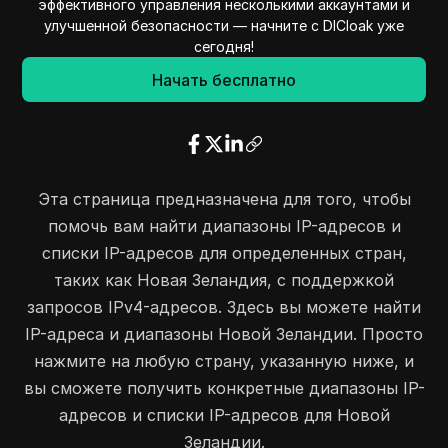
эффективного управления несколькими аккаунтами и
улучшенной безопасности — начните с DICloak уже
45.157.168.0
45.157.171.255
1024
сегодня!
45.202.49.0
45.202.51.255
768
Начать бесплатно
45.252.191.0
45.252.191.255
256
45.253.124.0
45.253.127.255
1024
45.254.254.0
45.254.254.255
256
45.143.7.0
45.143.7.255
256
45.146.186.0
45.146.186.255
256
Эта страница предназначена для того, чтобы
58.28.0.0
58.28.255.255
65536
помочь вам найти диапазоны IP-адресов и
58.84.36.0
58.84.39.255
1024
списки IP-адресов для определенных стран,
58.84.48.0
58.84.51.255
1024
таких как Новая Зеландия, с поддержкой
запросов IPv4-адресов. Здесь вы можете найти
58.84.224.0
58.84.239.255
4096
IP-адреса и диапазоны Новой Зеландии. Просто
59.86.183.0
59.86.183.255
256
нажмите на любую страну, указанную ниже, и
59.153.20.0
59.153.23.255
1024
вы сможете получить конкретные диапазоны IP-
57.144.0.0
57.144.1.255
512
адресов и списки IP-адресов для Новой
64.39.237.0
64.39.237.255
256
Зеландии.
65.9.129.0
65.9.142.255
3584