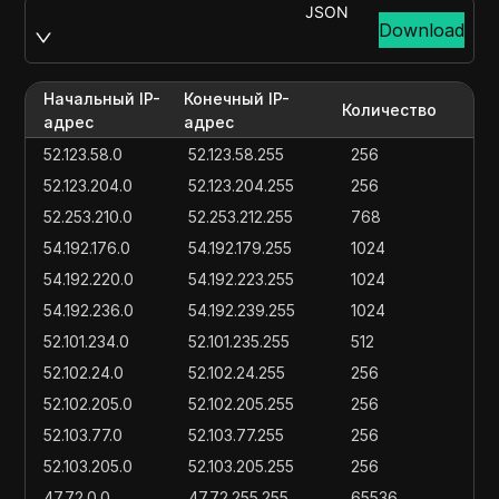
JSON
Download
Начальный IP-
Конечный IP-
Количество
адрес
адрес
52.123.58.0
52.123.58.255
256
52.123.204.0
52.123.204.255
256
52.253.210.0
52.253.212.255
768
54.192.176.0
54.192.179.255
1024
54.192.220.0
54.192.223.255
1024
54.192.236.0
54.192.239.255
1024
52.101.234.0
52.101.235.255
512
52.102.24.0
52.102.24.255
256
52.102.205.0
52.102.205.255
256
52.103.77.0
52.103.77.255
256
52.103.205.0
52.103.205.255
256
47.72.0.0
47.72.255.255
65536