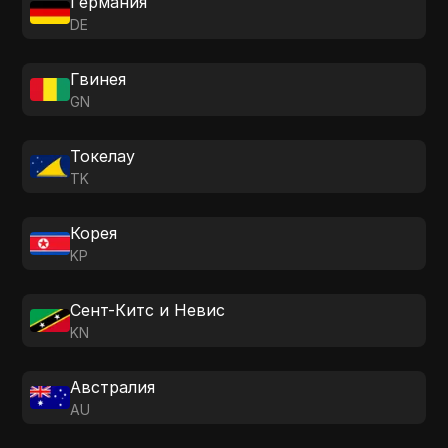
Германия
DE
Гвинея
GN
Токелау
TK
Корея
KP
Сент-Китс и Невис
KN
Австралия
AU