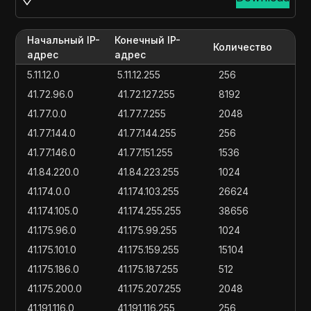
Начальный IP-
Конечный IP-
Количество
адрес
адрес
5.11.12.0
5.11.12.255
256
41.72.96.0
41.72.127.255
8192
41.77.0.0
41.77.7.255
2048
41.77.144.0
41.77.144.255
256
41.77.146.0
41.77.151.255
1536
41.84.220.0
41.84.223.255
1024
41.174.0.0
41.174.103.255
26624
41.174.105.0
41.174.255.255
38656
41.175.96.0
41.175.99.255
1024
41.175.101.0
41.175.159.255
15104
41.175.186.0
41.175.187.255
512
41.175.200.0
41.175.207.255
2048
41.191.116.0
41.191.116.255
256