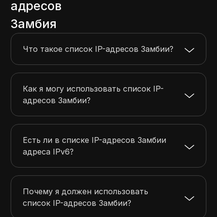
адресов
102.216.214.0
102.216.215.255
512
Замбия
102.23.120.0
102.23.123.255
1024
102.67.160.0
102.67.163.255
1024
Что такое список IP-адресов Замбии?
102.68.136.0
102.68.139.255
1024
102.69.161.0
102.69.162.255
512
Как я могу использовать список IP-
адресов Замбии?
Есть ли в списке IP-адресов Замбии
адреса IPv6?
Почему я должен использовать
список IP-адресов Замбии?