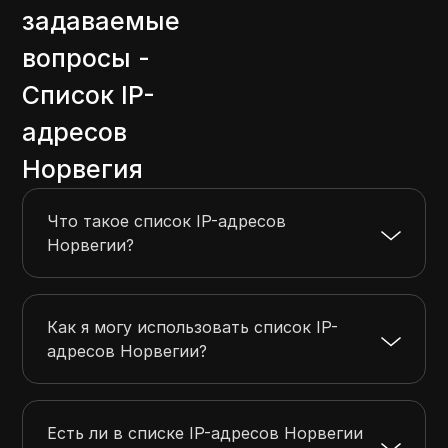
задаваемые
13.122.86.0
13.122.86.255
256
13.122.90.0
13.122.91.255
512
вопросы -
14.137.184.0
14.137.187.255
1024
Список IP-
5.44.64.0
5.44.71.255
2048
адресов
5.45.152.0
5.45.159.255
2048
Норвегия
Что такое список IP-адресов
Норвегии?
Как я могу использовать список IP-
адресов Норвегии?
Есть ли в списке IP-адресов Норвегии