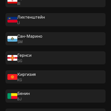
IR
Лихтенштейн
LI
Сан-Марино
SM
Гернси
GG
Киргизия
KG
Бенин
BJ