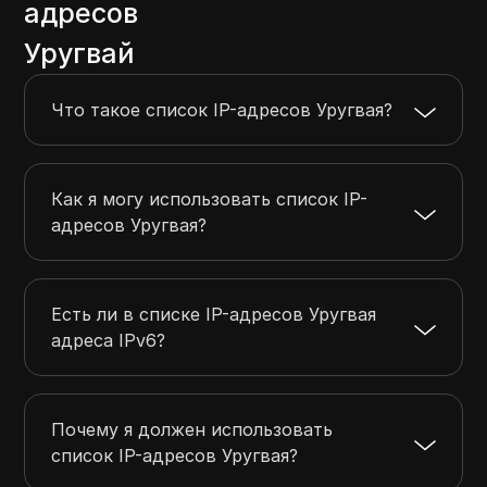
адресов
190.108.0.0
190.108.31.255
8192
Уругвай
190.112.52.0
190.112.55.255
1024
190.132.0.0
190.135.255.255
262144
Что такое список IP-адресов Уругвая?
190.137.161.0
190.137.161.255
256
190.0.128.0
190.0.159.255
8192
Как я могу использовать список IP-
адресов Уругвая?
Есть ли в списке IP-адресов Уругвая
адреса IPv6?
Почему я должен использовать
список IP-адресов Уругвая?