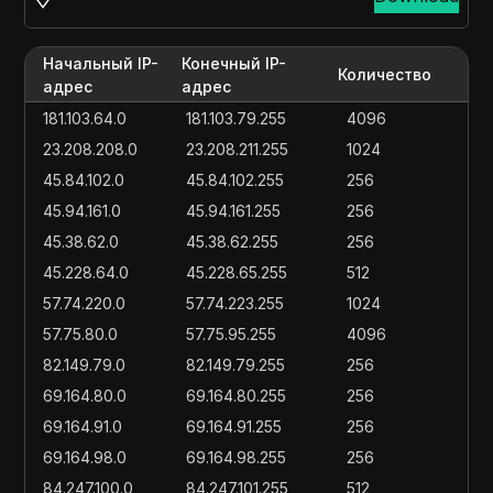
Начальный IP-
Конечный IP-
Количество
адрес
адрес
181.103.64.0
181.103.79.255
4096
23.208.208.0
23.208.211.255
1024
45.84.102.0
45.84.102.255
256
45.94.161.0
45.94.161.255
256
45.38.62.0
45.38.62.255
256
45.228.64.0
45.228.65.255
512
57.74.220.0
57.74.223.255
1024
57.75.80.0
57.75.95.255
4096
82.149.79.0
82.149.79.255
256
69.164.80.0
69.164.80.255
256
69.164.91.0
69.164.91.255
256
69.164.98.0
69.164.98.255
256
84.247.100.0
84.247.101.255
512