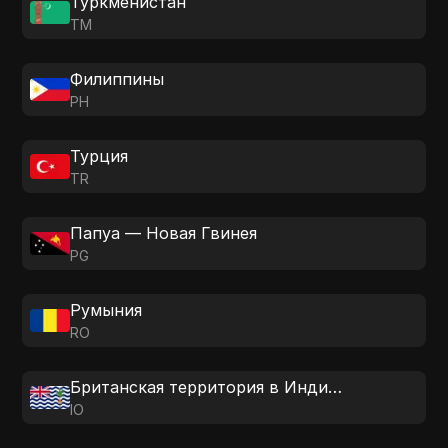
Туркменистан
TM
Филиппины
PH
Турция
TR
Папуа — Новая Гвинея
PG
Румыния
RO
Британская территория в Индийском океане
IO