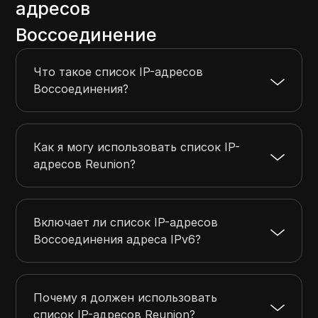
адресов
92.130.86.0
92.130.98.255
3328
Воссоединение
92.130.100.0
92.130.101.255
512
92.130.103.0
92.130.107.255
1280
Что такое список IP-адресов
92.130.109.0
92.130.146.255
9728
Воссоединения?
92.130.148.0
92.130.155.255
2048
Как я могу использовать список IP-
адресов Reunion?
Включает ли список IP-адресов
Воссоединения адреса IPv6?
Почему я должен использовать
список IP-адресов Reunion?