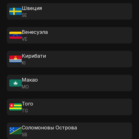
Швеция
SE
Венесуэла
VE
Кирибати
KI
Макао
MO
Того
TG
Соломоновы Острова
SB