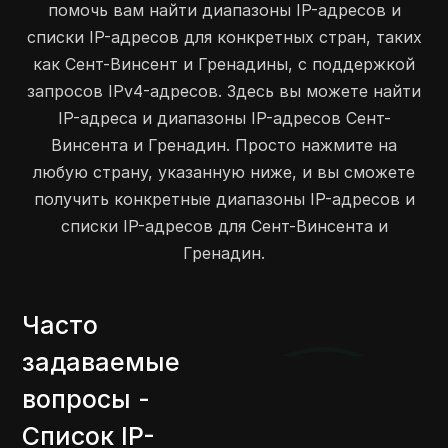
помочь вам найти диапазоны IP-адресов и
207.191.240.0
207.191.247.255
2048
списки IP-адресов для конкретных стран, таких
208.84.200.0
208.84.207.255
2048
как Сент-Винсент и Гренадины, с поддержкой
206.83.47.0
206.83.47.255
256
запросов IPv4-адресов. Здесь вы можете найти
205.214.205.0
205.214.205.255
256
IP-адреса и диапазоны IP-адресов Сент-
216.110.96.0
216.110.97.255
512
Винсента и Гренадин. Просто нажмите на
216.110.119.0
216.110.122.255
1024
любую страну, указанную ниже, и вы сможете
209.236.44.0
209.236.47.255
1024
получить конкретные диапазоны IP-адресов и
списки IP-адресов для Сент-Винсента и
Гренадин.
Часто
задаваемые
вопросы -
Список IP-