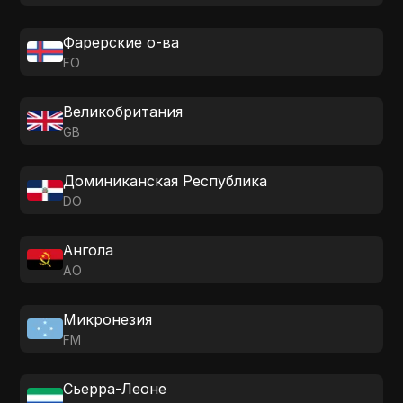
Фарерские о-ва
FO
Великобритания
GB
Доминиканская Республика
DO
Ангола
AO
Микронезия
FM
Сьерра-Леоне