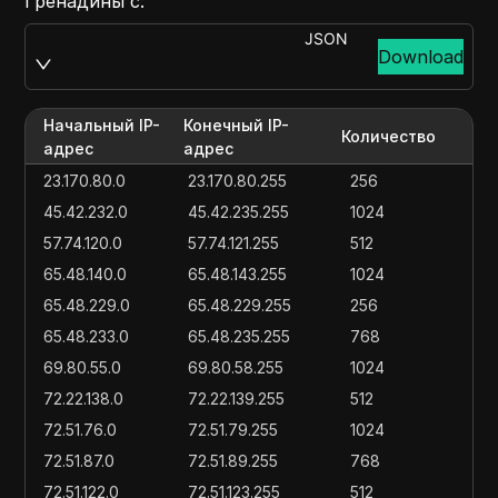
Гренадины с:
JSON
Download
Начальный IP-
Конечный IP-
Количество
адрес
адрес
23.170.80.0
23.170.80.255
256
45.42.232.0
45.42.235.255
1024
57.74.120.0
57.74.121.255
512
65.48.140.0
65.48.143.255
1024
65.48.229.0
65.48.229.255
256
65.48.233.0
65.48.235.255
768
69.80.55.0
69.80.58.255
1024
72.22.138.0
72.22.139.255
512
72.51.76.0
72.51.79.255
1024
72.51.87.0
72.51.89.255
768
72.51.122.0
72.51.123.255
512